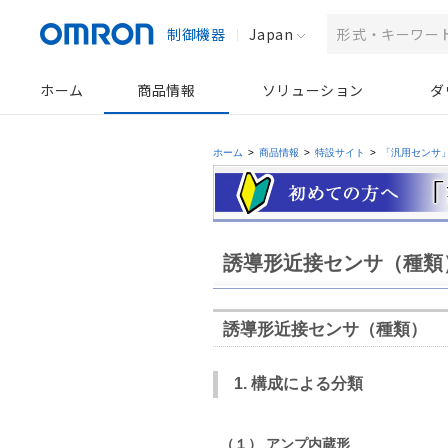
制御機器
Japan
ホーム
商品情報
ソリューション
ダ
ホーム
>
商品情報
>
特設サイト
>
「汎用センサ
誘導形近接センサ（種類
誘導形近接センサ（種類）
1. 構成による分類
（１） アンプ内蔵形