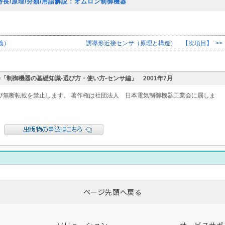
長/原理/分類/用語解説：オムロン制御機器
義）
誘導形近接センサ（原理と構造） 【次項目】 >>
会「制御機器の基礎知識-選び方・使い方-センサ編」 2001年7月
び無断転載を禁止します。 著作権は社団法人 日本電気制御機器工業会に属しま
ページ先頭へ戻る