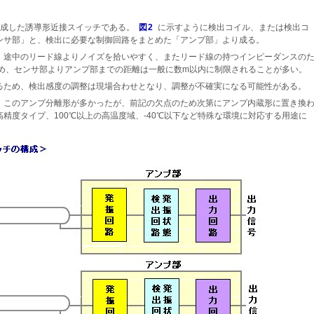
構成した誘導形近接スイッチである。
図2
に示すように検出コイル、または検出コ
ンサ部」と、検出に必要な制御回路をまとめた「アンプ部」より成る。
、途中のリード線よりノイズを拾いやすく、またリード線の持つインピーダンスの
ため、センサ部よりアンプ部までの距離は一般に数m以内に制限されることが多い。
るため、検出感度の調整は現場合わせとなり、調整が不確実になる可能性がある。
、このアンプ分離形が多かったが、前記の欠点のため次第にアンプ内蔵形に置き換
精度タイプ、100℃以上の高温度域、-40℃以下など特殊な環境に対応する用途に