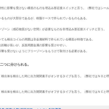
特性に影響を受けない構造のものを埋込み形近接スイッチと言う。（弊社ではシー
いるものが大部分であるが、樹脂ケースで作られているものもある。
ーゾーン（感応物質がない空間）が必要なものを非埋込み形近接スイッチと言う。
いても検出コイルの周囲は非金属材料で作られている構造が特徴である。
出距離が長いが、反面周囲金属の影響を受けやすい。
影響を受けないようにフリーゾーンをもうけて取付ける必要がある。
の二つに分けられる。
、検出体を検出した時に出力開閉素子がオンするタイプを言う。（弊社ではＮＯと
、検出体を検出した時に出力開閉素子がオフするタイプを言う。（弊社ではＮＣと