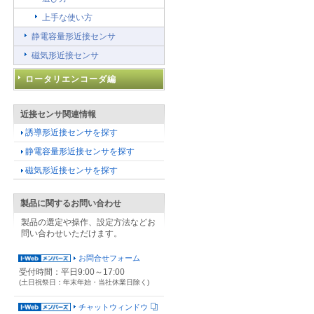
上手な使い方
静電容量形近接センサ
磁気形近接センサ
ロータリエンコーダ編
近接センサ関連情報
て
誘導形近接センサを探す
静電容量形近接センサを探す
磁気形近接センサを探す
製品に関するお問い合わせ
製品の選定や操作、設定方法などお
問い合わせいただけます。
お問合せフォーム
受付時間：平日9:00～17:00
(土日祝祭日：年末年始・当社休業日除く)
チャットウィンドウ