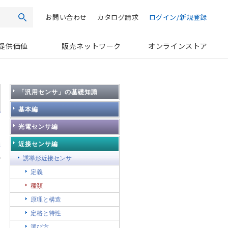
お問い合わせ
カタログ請求
ログイン/新規登録
検索
提供価値
販売ネットワーク
オンラインストア
「汎用センサ」の基礎知識
基本編
光電センサ編
近接センサ編
誘導形近接センサ
定義
種類
原理と構造
定格と特性
選び方