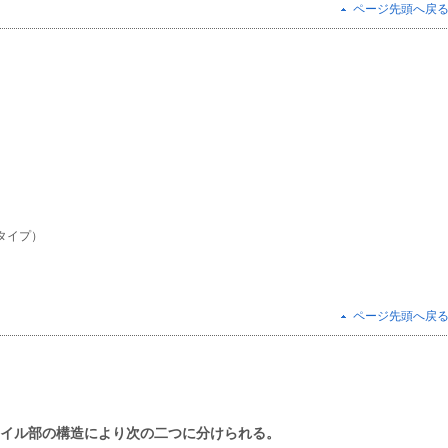
ページ先頭へ戻
。
用タイプ）
ページ先頭へ戻
コイル部の構造により次の二つに分けられる。