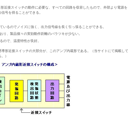
導形近接スイッチの動作に必要な、すべての回路を収容したもので、外部より電源を
力信号を得ることができる。
ているのでノイズに強く、出力信号線を長く引っ張ることができる。
おり、製品個々の実効動作距離のバラツキが少ない。
るので、温度特性が良好。
誘導形近接スイッチの大部分が、このアンプ内蔵形である。（当サイトにて掲載し
る。）