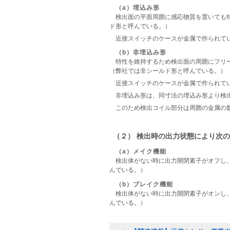
（a）埋込み形
検出面の平面周囲に感応物質を置いても
ド形と呼んでいる。）
近接スイッチのケースが金属で作られて
（b）非埋込み形
特性を維持するため検出面の周囲にフリ
（弊社では非シールド形と呼んでいる。）
近接スイッチのケースが金属で作られて
非埋込み形は、同寸法の埋込み形より検
このため検出コイル部分は周囲の金属の
（２） 検出時の出力状態により次
（a）メイク機能
検出体がない時に出力開閉素子がオフし
んでいる。）
（b）ブレイク機能
検出体がない時に出力開閉素子がオンし
んでいる。）