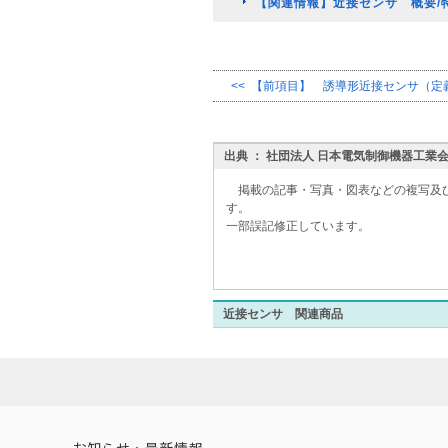
【関連情報】近接センサ 概要/特
<< 【前項目】 誘導形近接センサ（定
出典 ： 社団法人 日本電気制御機器工業
掲載の記事・写真・図表などの複写及
す。
一部誤記修正しています。
近接センサ 関連商品