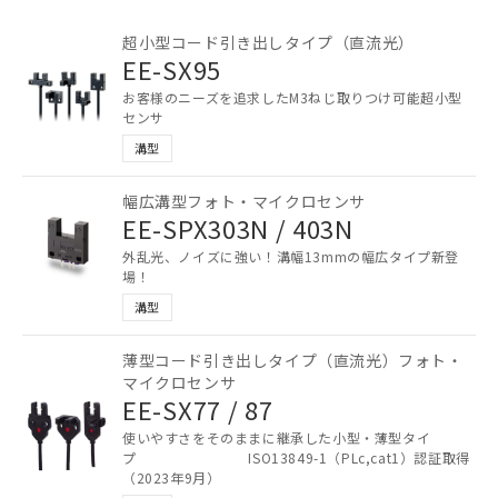
超小型コード引き出しタイプ（直流光）
EE-SX95
お客様のニーズを追求したM3ねじ取りつけ可能超小型
センサ
溝型
幅広溝型フォト・マイクロセンサ
EE-SPX303N / 403N
外乱光、ノイズに強い！溝幅13mmの幅広タイプ新登
場！
溝型
薄型コード引き出しタイプ（直流光）フォト・
マイクロセンサ
EE-SX77 / 87
使いやすさをそのままに継承した小型・薄型タイ
プ ISO13849-1（PLc,cat1）認証取得
ご利用条件
（2023年9月）