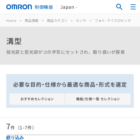
制御機器
Japan
Home
>
商品情報
>
商品カテゴリ
>
センサ
>
フォト･マイクロセンサ
>
溝型
投光部と受光部がコの字形にセットされ、取り扱いが容易
7
件（
1
-
7
件）
絞り込み