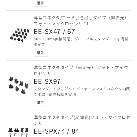
溝型
以下の条件をお読みいただき、同意のうえ
ご利用ください。
薄型コネクタ/コード引き出しタイプ（直流光）
フォト・マイクロセンサ *1
本サービスは、当社制御機器事業取扱
EE-SX47 / 67
商品の当社在庫状況および標準価格
50～100mA直接開閉、グローバルスタンダードな溝型
(税抜)を提供させていただくもので
タイプ
す。
当社制御機器事業取扱商品の中には、
溝型
本サービスの対象外となる商品もある
ことをご了承ください。
溝型コネクタタイプ（直流光） フォト・マイク
在庫状況および標準価格照会結果は、
ロセンサ
記載している更新日時点での社内デー
EE-SX97
記
タに基づき作成されるものであり、閲
説明
スタンダードだけどハイパフォーマンス！コネクタ内蔵
号
覧された時点での実際の在庫および標
で小型・簡単接続を実現
準価格とは異なる場合があることをご
溝型
了承ください。
○
一定数以上の在庫あり
正式な納期状況および標準価格はお客
様のお取引先、またはお客様担当のオ
溝型コネクタタイプ(変調光)フォト・マイクロセ
△
一定数には満たないが在庫あり
ンサ
ムロン制御機器販売店・当社販売員に
EE-SPX74 / 84
ご相談ください。
－
在庫なし(最新の在庫状況につ
オムロン制御機器販売店や当社販売拠