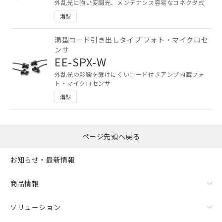
外乱光に強い変調光、メンテナンス容易なコネクタ式
いては、お客様のお取引先、ま
点は「
販売ネットワーク
」をご確認
溝型
たはお客様担当のオムロン制御
ください。
機器販売店・当社販売員にご確
在庫状況および標準価格結果を当社の
認ください)
溝型コード引き出しタイプ フォト・マイクロセ
事前の承諾なく第三者に漏洩または開
ンサ
示しないようお願いします。
EE-SPX-W
マイパーツ機能（部品リスト作成サー
空
受注生産機種、また在庫状況の
ビス）をご利用いただくには、I-Web
白
情報を公開していない機種
外乱光の影響を受けにくいコード付きアンプ内蔵フォ
メンバーズにご登録されている必要が
ト・マイクロセンサ
あります。
溝型
お客様が当ウェブサイト上で当社にご
登録された部品リストについて、当社
および当社の共同利用者が、当社の製
品・サービスに関するお客様との取
ページ先頭へ戻る
引・商談に必要な範囲で利用すること
をご了承ください。
お知らせ・最新情報
※当社の共同利用者とは、
"個人情報
の共同利用に関して"
の「1.共同利
商品情報
用者の範囲」に記載されている法人を
指します。
ソリューション