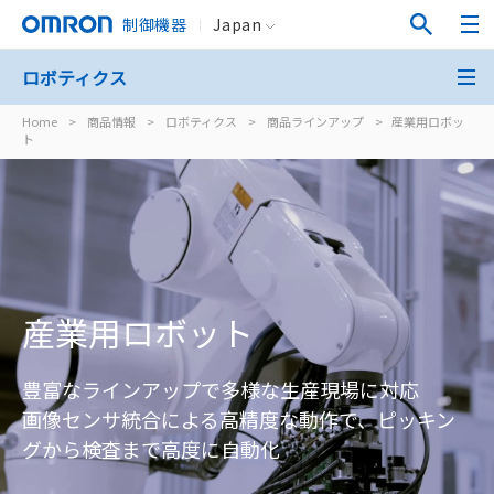
制御機器
Japan
ロボティクス
Home
>
商品情報
>
ロボティクス
>
商品ラインアップ
>
産業用ロボッ
ト
産業用ロボット
豊富なラインアップで多様な生産現場に対応
画像センサ統合による高精度な動作で、ピッキン
グから検査まで高度に自動化