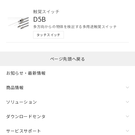
ご利用ください。
触覚スイッチ
本サービスは、当社制御機器事業取扱
D5B
商品の当社在庫状況および標準価格
多方向からの物体を検出する多用途触覚スイッチ
(税抜)を提供させていただくもので
す。
タッチスイッチ
当社制御機器事業取扱商品の中には、
本サービスの対象外となる商品もある
ことをご了承ください。
ページ先頭へ戻る
在庫状況および標準価格照会結果は、
記載している更新日時点での社内デー
記
タに基づき作成されるものであり、閲
説明
お知らせ・最新情報
号
覧された時点での実際の在庫および標
準価格とは異なる場合があることをご
商品情報
了承ください。
○
一定数以上の在庫あり
正式な納期状況および標準価格はお客
ソリューション
様のお取引先、またはお客様担当のオ
△
一定数には満たないが在庫あり
ムロン制御機器販売店・当社販売員に
ご相談ください。
ダウンロードセンタ
－
在庫なし(最新の在庫状況につ
オムロン制御機器販売店や当社販売拠
いては、お客様のお取引先、ま
点は「
販売ネットワーク
」をご確認
サービスサポート
たはお客様担当のオムロン制御
ください。