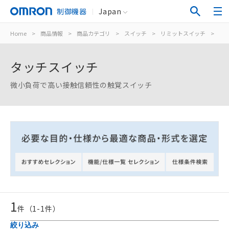
制御機器
Japan
Home
>
商品情報
>
商品カテゴリ
>
スイッチ
>
リミットスイッチ
>
タ
タッチスイッチ
微小負荷で高い接触信頼性の触覚スイッチ
ご利用条件
1
件（
1
-
1
件）
以下の条件をお読みいただき、同意のうえ
絞り込み