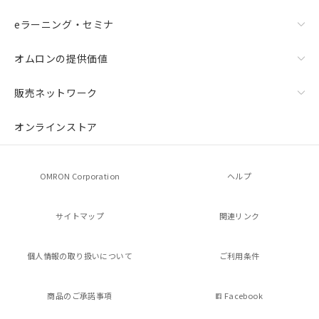
機器販売店・当社販売員にご確
在庫状況および標準価格結果を当社の
eラーニング・セミナ
認ください)
事前の承諾なく第三者に漏洩または開
示しないようお願いします。
オムロンの提供価値
マイパーツ機能（部品リスト作成サー
空
受注生産機種、また在庫状況の
ビス）をご利用いただくには、I-Web
白
情報を公開していない機種
メンバーズにご登録されている必要が
販売ネットワーク
あります。
お客様が当ウェブサイト上で当社にご
オンラインストア
登録された部品リストについて、当社
および当社の共同利用者が、当社の製
品・サービスに関するお客様との取
OMRON Corporation
ヘルプ
引・商談に必要な範囲で利用すること
をご了承ください。
※当社の共同利用者とは、
"個人情報
サイトマップ
関連リンク
の共同利用に関して"
の「1.共同利
用者の範囲」に記載されている法人を
指します。
個人情報の
取り扱いについて
ご利用条件
商品のご承諾事項
Facebook