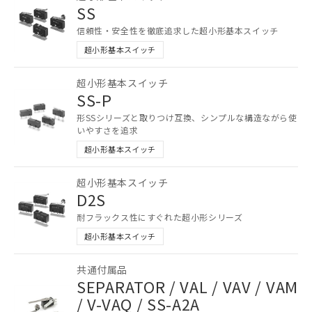
SS
信頼性・安全性を徹底追求した超小形基本スイッチ
超小形基本スイッチ
超小形基本スイッチ
ご利用条件
SS-P
形SSシリーズと取りつけ互換、シンプルな構造ながら使
以下の条件をお読みいただき、同意のうえ
いやすさを追求
ご利用ください。
超小形基本スイッチ
本サービスは、当社制御機器事業取扱
超小形基本スイッチ
商品の当社在庫状況および標準価格
D2S
(税抜)を提供させていただくもので
す。
耐フラックス性にすぐれた超小形シリーズ
当社制御機器事業取扱商品の中には、
超小形基本スイッチ
本サービスの対象外となる商品もある
ことをご了承ください。
共通付属品
在庫状況および標準価格照会結果は、
SEPARATOR / VAL / VAV / VAM
記載している更新日時点での社内デー
/ V-VAQ / SS-A2A
記
タに基づき作成されるものであり、閲
説明