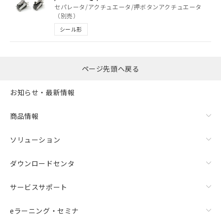
号
覧された時点での実際の在庫および標
セパレータ/アクチュエータ/押ボタンアクチュエータ
準価格とは異なる場合があることをご
（別売）
了承ください。
○
一定数以上の在庫あり
シール形
正式な納期状況および標準価格はお客
様のお取引先、またはお客様担当のオ
△
一定数には満たないが在庫あり
ムロン制御機器販売店・当社販売員に
ご相談ください。
ページ先頭へ戻る
－
在庫なし(最新の在庫状況につ
オムロン制御機器販売店や当社販売拠
いては、お客様のお取引先、ま
点は「
販売ネットワーク
」をご確認
お知らせ・最新情報
たはお客様担当のオムロン制御
ください。
機器販売店・当社販売員にご確
在庫状況および標準価格結果を当社の
商品情報
認ください)
事前の承諾なく第三者に漏洩または開
示しないようお願いします。
マイパーツ機能（部品リスト作成サー
ソリューション
空
受注生産機種、また在庫状況の
ビス）をご利用いただくには、I-Web
白
情報を公開していない機種
メンバーズにご登録されている必要が
ダウンロードセンタ
あります。
お客様が当ウェブサイト上で当社にご
サービスサポート
登録された部品リストについて、当社
および当社の共同利用者が、当社の製
eラーニング・セミナ
品・サービスに関するお客様との取
引・商談に必要な範囲で利用すること