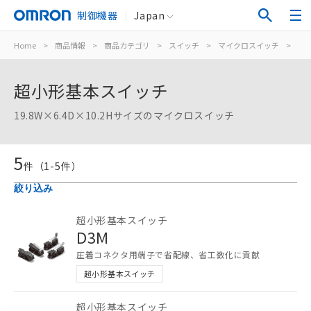
制御機器
Japan
Home
>
商品情報
>
商品カテゴリ
>
スイッチ
>
マイクロスイッチ
>
超
超小形基本スイッチ
19.8W×6.4D×10.2Hサイズのマイクロスイッチ
5
件（
1
-
5
件）
絞り込み
超小形基本スイッチ
D3M
圧着コネクタ用端子で省配線、省工数化に貢献
超小形基本スイッチ
超小形基本スイッチ