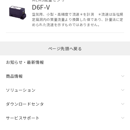
機器販売店・当社販売員にご確
在庫状況および標準価格結果を当社の
D6F-V
認ください)
事前の承諾なく第三者に漏洩または開
示しないようお願いします。
空気用、小型・高精度で流速＊を計測 ＊流速は当社規
定風洞内の質量流量より換算した値であり、計量法に定
マイパーツ機能（部品リスト作成サー
空
受注生産機種、また在庫状況の
められた流速を示すものではありません。
ビス）をご利用いただくには、I-Web
白
情報を公開していない機種
メンバーズにご登録されている必要が
あります。
お客様が当ウェブサイト上で当社にご
ページ先頭へ戻る
登録された部品リストについて、当社
および当社の共同利用者が、当社の製
お知らせ・最新情報
品・サービスに関するお客様との取
引・商談に必要な範囲で利用すること
をご了承ください。
商品情報
※当社の共同利用者とは、
"個人情報
の共同利用に関して"
の「1.共同利
ソリューション
用者の範囲」に記載されている法人を
指します。
ダウンロードセンタ
サービスサポート