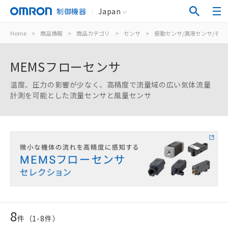
制御機器
Japan
Home
>
商品情報
>
商品カテゴリ
>
センサ
>
振動センサ/漏液センサ/その
MEMSフローセンサ
温度、圧力の影響が少なく、高精度で流量域の広い気体流量
計測を可能とした流量センサと風量センサ
8
件（
1
-
8
件）