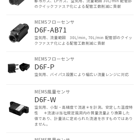
都市ガス、LPガス、空気用、流量範囲 30L/min 配管部
のクイックファスナ化による配管工数削減に貢献
本サービスは、当社制御機器事業取扱
商品の当社在庫状況および標準価格
MEMSフローセンサ
(税抜)を提供させていただくもので
D6F-AB71
す。
当社制御機器事業取扱商品の中には、
空気用、流量範囲 30L/min, 70L/min 配管部のクイッ
クファスナ化による配管工数削減に貢献
本サービスの対象外となる商品もある
ことをご了承ください。
在庫状況および標準価格照会結果は、
MEMSフローセンサ
記載している更新日時点での社内デー
D6F-P
記
タに基づき作成されるものであり、閲
説明
空気用、バイパス設置により幅広い流量レンジに対応
号
覧された時点での実際の在庫および標
準価格とは異なる場合があることをご
了承ください。
○
一定数以上の在庫あり
MEMS風量センサ
正式な納期状況および標準価格はお客
D6F-W
様のお取引先、またはお客様担当のオ
△
一定数には満たないが在庫あり
空気用、小型・高精度で流速＊を計測。安定した温度特
ムロン制御機器販売店・当社販売員に
性 ＊流速は当社規定風洞内の質量流量より換算した
ご相談ください。
値であり、計量法に定められた流速を示すものではあり
－
在庫なし(最新の在庫状況につ
オムロン制御機器販売店や当社販売拠
ません。
いては、お客様のお取引先、ま
点は「
販売ネットワーク
」をご確認
たはお客様担当のオムロン制御
ください。
MEMS風量センサ