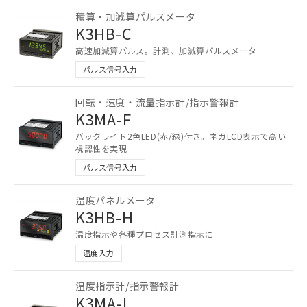
当社制御機器事業取扱商品の中には、
積算・加減算パルスメータ
本サービスの対象外となる商品もある
K3HB-C
ことをご了承ください。
高速加減算パルス。計測、加減算パルスメータ
在庫状況および標準価格照会結果は、
記載している更新日時点での社内デー
パルス信号入力
記
タに基づき作成されるものであり、閲
説明
号
覧された時点での実際の在庫および標
回転・速度・流量指示計/指示警報計
準価格とは異なる場合があることをご
K3MA-F
了承ください。
○
一定数以上の在庫あり
バックライト2色LED(赤/緑)付き。ネガLCD表示で高い
正式な納期状況および標準価格はお客
視認性を実現
様のお取引先、またはお客様担当のオ
△
一定数には満たないが在庫あり
パルス信号入力
ムロン制御機器販売店・当社販売員に
ご相談ください。
－
在庫なし(最新の在庫状況につ
オムロン制御機器販売店や当社販売拠
温度パネルメータ
いては、お客様のお取引先、ま
K3HB-H
点は「
販売ネットワーク
」をご確認
たはお客様担当のオムロン制御
ください。
温度指示や各種プロセス計測指示に
機器販売店・当社販売員にご確
在庫状況および標準価格結果を当社の
温度入力
認ください)
事前の承諾なく第三者に漏洩または開
示しないようお願いします。
温度指示計/指示警報計
マイパーツ機能（部品リスト作成サー
空
受注生産機種、また在庫状況の
K3MA-L
ビス）をご利用いただくには、I-Web
白
情報を公開していない機種