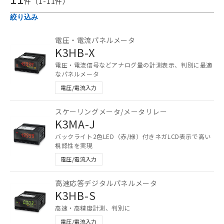
件（
1
-
11
件）
絞り込み
電圧・電流パネルメータ
K3HB-X
電圧・電流信号などアナログ量の計測表示、判別に最適
なパネルメータ
電圧/電流入力
スケーリングメータ/メータリレー
K3MA-J
バックライト2色LED（赤/緑）付きネガLCD表示で高い
視認性を実現
電圧/電流入力
高速応答デジタルパネルメータ
K3HB-S
高速・高精度計測、判別に
電圧/電流入力