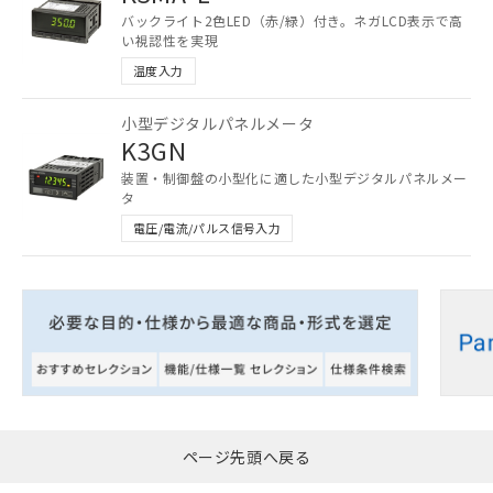
メンバーズにご登録されている必要が
バックライト2色LED（赤/緑）付き。ネガLCD表示で高
あります。
い視認性を実現
お客様が当ウェブサイト上で当社にご
温度入力
登録された部品リストについて、当社
および当社の共同利用者が、当社の製
小型デジタルパネルメータ
品・サービスに関するお客様との取
K3GN
引・商談に必要な範囲で利用すること
をご了承ください。
装置・制御盤の小型化に適した小型デジタルパネルメー
※当社の共同利用者とは、
"個人情報
タ
の共同利用に関して"
の「1.共同利
電圧/電流/パルス信号入力
用者の範囲」に記載されている法人を
指します。
ページ先頭へ戻る