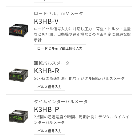
ロードセル、mＶメータ
K3HB-V
ロードセル信号入力に対応し圧力・荷重・トルク・重量
などを計測、自動機や選別機などの合否判定に最適な指
示計
ロードセル/mV電圧信号入力
回転パルスメータ
K3HB-R
50kHzの高速計測可能なデジタル回転/パルスメータ
ご利用条件
パルス信号入力
以下の条件をお読みいただき、同意のうえ
タイムインターバルメータ
ご利用ください。
K3HB-P
2点間の通過速度や時間、周期計測にデジタルタイムイ
本サービスは、当社制御機器事業取扱
ンターバルメータ
商品の当社在庫状況および標準価格
(税抜)を提供させていただくもので
パルス信号入力
す。