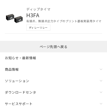
ご利用ください。
ディップタイマ
本サービスは、当社制御機器事業取扱
H3FA
商品の当社在庫状況および標準価格
有接点、無接点出力タイプのプリント基板実装用タイマ
(税抜)を提供させていただくもので
す。
ディレーリレー
当社制御機器事業取扱商品の中には、
本サービスの対象外となる商品もある
ことをご了承ください。
ページ先頭へ戻る
在庫状況および標準価格照会結果は、
記載している更新日時点での社内デー
記
タに基づき作成されるものであり、閲
説明
お知らせ・最新情報
号
覧された時点での実際の在庫および標
準価格とは異なる場合があることをご
商品情報
了承ください。
○
一定数以上の在庫あり
正式な納期状況および標準価格はお客
ソリューション
様のお取引先、またはお客様担当のオ
△
一定数には満たないが在庫あり
ムロン制御機器販売店・当社販売員に
ご相談ください。
ダウンロードセンタ
－
在庫なし(最新の在庫状況につ
オムロン制御機器販売店や当社販売拠
いては、お客様のお取引先、ま
点は「
販売ネットワーク
」をご確認
サービスサポート
たはお客様担当のオムロン制御
ください。