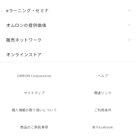
機器販売店・当社販売員にご確
在庫状況および標準価格結果を当社の
eラーニング・セミナ
認ください)
事前の承諾なく第三者に漏洩または開
示しないようお願いします。
オムロンの提供価値
マイパーツ機能（部品リスト作成サー
空
受注生産機種、また在庫状況の
ビス）をご利用いただくには、I-Web
白
情報を公開していない機種
メンバーズにご登録されている必要が
販売ネットワーク
あります。
お客様が当ウェブサイト上で当社にご
オンラインストア
登録された部品リストについて、当社
および当社の共同利用者が、当社の製
品・サービスに関するお客様との取
OMRON Corporation
ヘルプ
引・商談に必要な範囲で利用すること
をご了承ください。
※当社の共同利用者とは、
"個人情報
サイトマップ
関連リンク
の共同利用に関して"
の「1.共同利
用者の範囲」に記載されている法人を
指します。
個人情報の
取り扱いについて
ご利用条件
商品のご承諾事項
Facebook