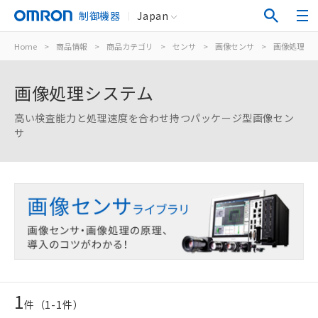
制御機器
Japan
Home
>
商品情報
>
商品カテゴリ
>
センサ
>
画像センサ
>
画像処理シ
画像処理システム
高い検査能力と処理速度を合わせ持つパッケージ型画像セン
サ
1
件（
1
-
1
件）
ご利用条件