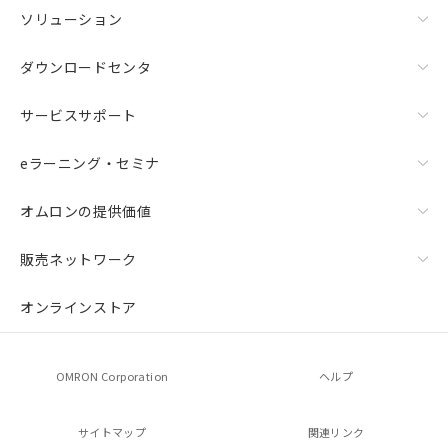
ご相談ください。
－
在庫なし(最新の在庫状況につ
ソリューション
オムロン制御機器販売店や当社販売拠
いては、お客様のお取引先、ま
点は「
販売ネットワーク
」をご確認
たはお客様担当のオムロン制御
ください。
ダウンロードセンタ
機器販売店・当社販売員にご確
在庫状況および標準価格結果を当社の
認ください)
事前の承諾なく第三者に漏洩または開
サービスサポート
示しないようお願いします。
マイパーツ機能（部品リスト作成サー
空
受注生産機種、また在庫状況の
eラーニング・セミナ
ビス）をご利用いただくには、I-Web
白
情報を公開していない機種
メンバーズにご登録されている必要が
あります。
オムロンの提供価値
お客様が当ウェブサイト上で当社にご
登録された部品リストについて、当社
販売ネットワーク
および当社の共同利用者が、当社の製
品・サービスに関するお客様との取
オンラインストア
引・商談に必要な範囲で利用すること
をご了承ください。
※当社の共同利用者とは、
"個人情報
OMRON Corporation
ヘルプ
の共同利用に関して"
の「1.共同利
用者の範囲」に記載されている法人を
指します。
サイトマップ
関連リンク