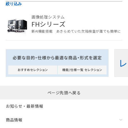
絞り込み
以下の条件をお読みいただき、同意のうえ
画像処理システム
ご利用ください。
FHシリーズ
新AI機能搭載 あきらめていた欠陥検査が誰でも簡単に
本サービスは、当社制御機器事業取扱
商品の当社在庫状況および標準価格
(税抜)を提供させていただくもので
す。
当社制御機器事業取扱商品の中には、
本サービスの対象外となる商品もある
ことをご了承ください。
在庫状況および標準価格照会結果は、
記載している更新日時点での社内デー
記
タに基づき作成されるものであり、閲
説明
号
覧された時点での実際の在庫および標
ページ先頭へ戻る
準価格とは異なる場合があることをご
了承ください。
○
一定数以上の在庫あり
お知らせ・最新情報
正式な納期状況および標準価格はお客
様のお取引先、またはお客様担当のオ
△
一定数には満たないが在庫あり
商品情報
ムロン制御機器販売店・当社販売員に