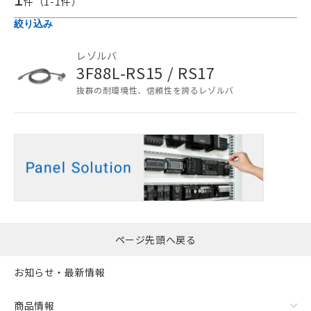
ご利用条件
件（
1
-
1
件）
絞り込み
以下の条件をお読みいただき、同意のうえ
レゾルバ
ご利用ください。
3F88L-RS15 / RS17
本サービスは、当社制御機器事業取扱
抜群の耐環境性、信頼性を誇るレゾルバ
商品の当社在庫状況および標準価格
(税抜)を提供させていただくもので
す。
当社制御機器事業取扱商品の中には、
本サービスの対象外となる商品もある
ことをご了承ください。
在庫状況および標準価格照会結果は、
記載している更新日時点での社内デー
記
タに基づき作成されるものであり、閲
説明
号
覧された時点での実際の在庫および標
ページ先頭へ戻る
準価格とは異なる場合があることをご
了承ください。
○
一定数以上の在庫あり
お知らせ・最新情報
正式な納期状況および標準価格はお客
様のお取引先、またはお客様担当のオ
△
一定数には満たないが在庫あり
ムロン制御機器販売店・当社販売員に
商品情報