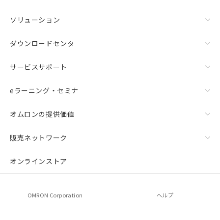
ご相談ください。
－
在庫なし(最新の在庫状況につ
オムロン制御機器販売店や当社販売拠
ソリューション
いては、お客様のお取引先、ま
点は「
販売ネットワーク
」をご確認
たはお客様担当のオムロン制御
ください。
ダウンロードセンタ
機器販売店・当社販売員にご確
在庫状況および標準価格結果を当社の
認ください)
事前の承諾なく第三者に漏洩または開
サービスサポート
示しないようお願いします。
マイパーツ機能（部品リスト作成サー
空
受注生産機種、また在庫状況の
ビス）をご利用いただくには、I-Web
白
情報を公開していない機種
eラーニング・セミナ
メンバーズにご登録されている必要が
あります。
オムロンの提供価値
お客様が当ウェブサイト上で当社にご
登録された部品リストについて、当社
販売ネットワーク
および当社の共同利用者が、当社の製
品・サービスに関するお客様との取
引・商談に必要な範囲で利用すること
オンラインストア
をご了承ください。
※当社の共同利用者とは、
"個人情報
の共同利用に関して"
の「1.共同利
OMRON Corporation
ヘルプ
用者の範囲」に記載されている法人を
指します。