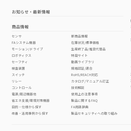
お知らせ・最新情報
商品情報
センサ
新商品情報
FAシステム機器
在庫状況/標準価格
モーション/ドライブ
生産終了品/推奨代替品
ロボティクス
特設サイト
セーフティ
動画ライブラリ
検査装置
規格認証/適合
スイッチ
RoHS/REACH対応
リレー
カタログ/マニュアル訂正
コントロール
技術解説
電源/周辺機器他
使用上の注意事項
省エネ支援/環境対策機器
製品に関するFAQ
目的・仕様から探す
FA用語辞典
改善・活用事例から探す
製品セキュリティへの取り組み