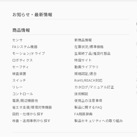
お知らせ・最新情報
商品情報
センサ
新商品情報
FAシステム機器
在庫状況/標準価格
モーション/ドライブ
生産終了品/推奨代替品
ロボティクス
特設サイト
セーフティ
動画ライブラリ
検査装置
規格認証/適合
スイッチ
RoHS/REACH対応
リレー
カタログ/マニュアル訂正
コントロール
技術解説
電源/周辺機器他
使用上の注意事項
省エネ支援/環境対策機器
製品に関するFAQ
目的・仕様から探す
FA用語辞典
改善・活用事例から探す
製品セキュリティへの取り組み