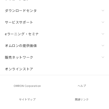
登録された部品リストについて、当社
および当社の共同利用者が、当社の製
ダウンロードセンタ
品・サービスに関するお客様との取
引・商談に必要な範囲で利用すること
サービスサポート
をご了承ください。
※当社の共同利用者とは、
"個人情報
eラーニング・セミナ
の共同利用に関して"
の「1.共同利
用者の範囲」に記載されている法人を
指します。
オムロンの提供価値
販売ネットワーク
オンラインストア
OMRON Corporation
ヘルプ
サイトマップ
関連リンク