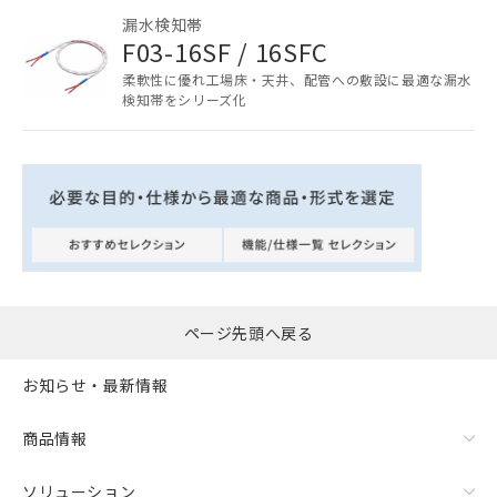
ことをご了承ください。
漏水検知帯
在庫状況および標準価格照会結果は、
F03-16SF / 16SFC
記載している更新日時点での社内デー
記
タに基づき作成されるものであり、閲
説明
柔軟性に優れ工場床・天井、配管への敷設に最適な漏水
号
覧された時点での実際の在庫および標
検知帯をシリーズ化
準価格とは異なる場合があることをご
了承ください。
○
一定数以上の在庫あり
正式な納期状況および標準価格はお客
様のお取引先、またはお客様担当のオ
△
一定数には満たないが在庫あり
ムロン制御機器販売店・当社販売員に
ご相談ください。
－
在庫なし(最新の在庫状況につ
オムロン制御機器販売店や当社販売拠
いては、お客様のお取引先、ま
点は「
販売ネットワーク
」をご確認
たはお客様担当のオムロン制御
ください。
機器販売店・当社販売員にご確
在庫状況および標準価格結果を当社の
ページ先頭へ戻る
認ください)
事前の承諾なく第三者に漏洩または開
示しないようお願いします。
お知らせ・最新情報
マイパーツ機能（部品リスト作成サー
空
受注生産機種、また在庫状況の
ビス）をご利用いただくには、I-Web
白
情報を公開していない機種
商品情報
メンバーズにご登録されている必要が
あります。
ソリューション
お客様が当ウェブサイト上で当社にご