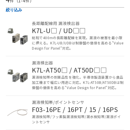
件（
1
-
4
件）
絞り込み
長距離配線用 漏液検出器
K7L-U□ / UD□□
総和で400mの長距離配線を実現。漏液の被害を最小限
に押える。K7L-UB/UDBは制御盤の価値を高める"Value
Design for Panel"対応。
ご利用条件
漏液検出器
K7L-AT50□ / AT50D□□
漏液検知帯の耐薬品性を強化。半導体製造装置から食品
以下の条件をお読みいただき、同意のうえ
加工機まで幅広い用途に対応。K7L-AT50B/AT50DBは制
ご利用ください。
御盤の価値を高める"Value Design for Panel"対応。
本サービスは、当社制御機器事業取扱
商品の当社在庫状況および標準価格
漏液検知帯/ポイントセンサ
(税抜)を提供させていただくもので
F03-16PE / 16PT / 15 / 16PS
す。
漏液検知帯/フッ素製漏液検知帯/漏水検知帯/漏液ポイ
当社制御機器事業取扱商品の中には、
ントセンサ
本サービスの対象外となる商品もある