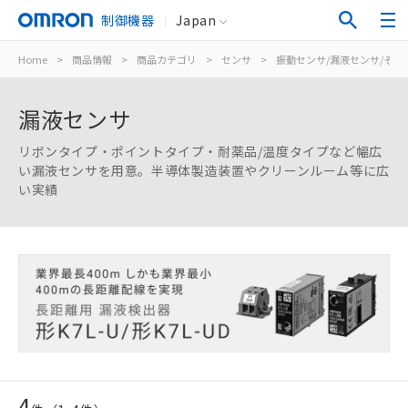
制御機器
Japan
Home
>
商品情報
>
商品カテゴリ
>
センサ
>
振動センサ/漏液センサ/その
漏液センサ
リボンタイプ・ポイントタイプ・耐薬品/温度タイプなど幅広
い漏液センサを用意。半導体製造装置やクリーンルーム等に広
い実績
4