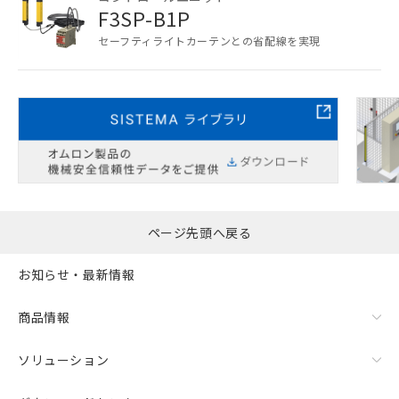
いては、お客様のお取引先、ま
点は「
販売ネットワーク
」をご確認
F3SP-B1P
たはお客様担当のオムロン制御
ください。
セーフティライトカーテンとの省配線を実現
機器販売店・当社販売員にご確
在庫状況および標準価格結果を当社の
認ください)
事前の承諾なく第三者に漏洩または開
示しないようお願いします。
マイパーツ機能（部品リスト作成サー
空
受注生産機種、また在庫状況の
ビス）をご利用いただくには、I-Web
白
情報を公開していない機種
メンバーズにご登録されている必要が
あります。
お客様が当ウェブサイト上で当社にご
登録された部品リストについて、当社
および当社の共同利用者が、当社の製
ページ先頭へ戻る
品・サービスに関するお客様との取
引・商談に必要な範囲で利用すること
をご了承ください。
お知らせ・最新情報
※当社の共同利用者とは、
"個人情報
の共同利用に関して"
の「1.共同利
商品情報
用者の範囲」に記載されている法人を
指します。
ソリューション