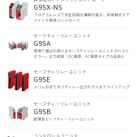
G9SX-NS
以下の条件をお読みいただき、同意のうえ
ご利用ください。
プログラムレスで安全回路を構築可能な、非接触式ドア
スイッチ専用コントローラ
本サービスは、当社制御機器事業取扱
商品の当社在庫状況および標準価格
セーフティ・リレーユニット
(税抜)を提供させていただくもので
G9SA
す。
当社制御機器事業取扱商品の中には、
現場で選ばれ続けるセーフティリレーユニットのベスト
セラー。出力拡張：DC電源、AC電源タイプの品揃え
本サービスの対象外となる商品もある
ことをご了承ください。
在庫状況および標準価格照会結果は、
セーフティリレーユニット
記載している更新日時点での社内デー
G9SE
記
タに基づき作成されるものであり、閲
説明
スリム形状でオフディレー出力モデルまでラインアップ
号
覧された時点での実際の在庫および標
準価格とは異なる場合があることをご
了承ください。
セーフティ・リレーユニット
○
一定数以上の在庫あり
正式な納期状況および標準価格はお客
G9SB
様のお取引先、またはお客様担当のオ
△
一定数には満たないが在庫あり
超薄型セーフティ・リレーユニット
ムロン制御機器販売店・当社販売員に
ご相談ください。
－
在庫なし(最新の在庫状況につ
オムロン制御機器販売店や当社販売拠
コントロールユニット