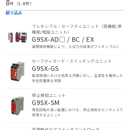
8
件（
1
-
8
件）
絞り込み
フレキシブル・セーフティユニット（高機能/単
機能/増設ユニット）
G9SX-AD□ / BC / EX
論理接続機能により、入出力の拡張がフレキシブルに
セーフティガード・スイッチングユニット
G9SX-GS
製造現場における危険な作業に対し、生産性を維持した
安全防護策を実現
停止検知ユニット
G9SX-SM
惰性回転の長い装置における、停止検知をセンサレスで
実現するユニット
ご利用条件
非接触式ドアスイッチコントローラ