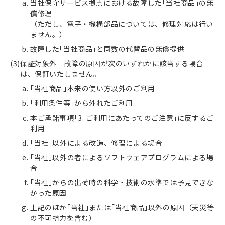
当社保守サービス拠点における故障した｢当社商品｣の無
償修理
（ただし、電子・機構部品については、修理対応は行い
ません。）
故障した｢当社商品｣と同数の代替品の無償提供
保証対象外 故障の原因が次のいずれかに該当する場合
は、保証いたしません。
｢当社商品｣本来の使い方以外のご利用
｢利用条件等｣から外れたご利用
本ご承諾事項｢3. ご利用にあたってのご注意｣に反するご
利用
｢当社｣以外による改造、修理による場合
｢当社｣以外の者によるソフトウェアプログラムによる場
合
｢当社｣からの出荷時の科学・技術の水準では予見できな
かった原因
上記のほか｢当社｣または｢当社商品｣以外の原因（天災等
の不可抗力を含む）