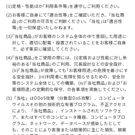
定格・性能ほか｢利用条件等｣を遵守しご利用ください。
お客様ご自身にて｢適合性等｣をご確認いただき、｢当社商
品｣のご利用の可否をご判断ください。｢当社｣は｢適合性
等｣を一切保証いたしかねます。
｢当社商品｣がお客様のシステム全体の中で意図した用途に
対して、適切に配電・設置されていることをお客様ご自身
で、必ず事前に確認してください。
｢当社商品｣をご使用の際には、(i)定格および性能に対し余
裕のある｢当社商品｣のご利用、冗長設計などの安全設計、
(ii)｢当社商品｣が故障しても｢お客様用途｣の危険を最小にす
る安全設計、(iii)利用者に危険を知らせるための、安全対
策のシステム全体としての構築、(iv)｢当社商品｣および｢お
客様用途｣の定期的な保守、の各事項を実施してください。
「当社」はDDoS攻撃（分散型DoS攻撃）、コンピュータ
ウイルスその他の技術的な有害プログラム、不正アクセス
により、「当社商品」、インストールされたソフトウェ
ア、またはすべてのコンピュータ機器、コンピュータプロ
グラム、ネットワーク、データベースが感染したとして
も、そのことにより直接または間接的に生じた損失、損害