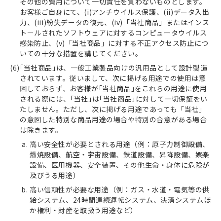
その他の費用について一切責任を負わないものとします。
お客様ご自身にて、(i)アンチウイルス保護、(ii)データ入出
力、(iii)紛失データの復元、(iv)「当社商品」またはインス
トールされたソフトウェアに対するコンピュータウイルス
感染防止、(v)「当社商品」に対する不正アクセス防止につ
いての十分な措置を講じてください。
｢当社商品｣は、一般工業製品向けの汎用品として設計製造
されています。従いまして、次に掲げる用途での使用は意
図しておらず、お客様が｢当社商品｣をこれらの用途に使用
される際には、｢当社｣は｢当社商品｣に対して一切保証をい
たしません。ただし、次に掲げる用途であっても「当社」
の意図した特別な商品用途の場合や特別の合意がある場合
は除きます。
高い安全性が必要とされる用途（例：原子力制御設備、
燃焼設備、航空・宇宙設備、鉄道設備、昇降設備、娯楽
設備、医用機器、安全装置、その他生命・身体に危険が
及びうる用途）
高い信頼性が必要な用途（例：ガス・水道・電気等の供
給システム、24時間連続運転システム、決済システムほ
か権利・財産を取扱う用途など）