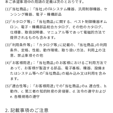
本ご承諾事項中の用語の定義は次のとおりです。
｢当社商品｣： ｢当社｣のFAシステム機器、汎用制御機器、セ
ンシング機器、電子・機構部品
｢カタログ等｣： ｢当社商品｣に関する、ベスト制御機器オム
ロン、電子・機構部品総合カタログ、その他のカタログ、
仕様書、取扱説明書、マニュアル等であって電磁的方法で
提供されるものも含みます。
｢利用条件等｣： ｢カタログ等｣に記載の、｢当社商品｣の利用
条件、定格、性能、動作環境、取り扱い方法、利用上の注
意、禁止事項その他
｢お客様用途｣： ｢当社商品｣のお客様におけるご利用方法で
あって、お客様が製造する部品、電子基板、機器、設備ま
たはシステム等への｢当社商品｣の組み込み又は利用を含み
ます。
｢適合性等｣： ｢お客様用途｣での｢当社商品｣のa. 適合性、b.
動作、c. 第三者の知的財産の非侵害、d. 法令の遵守および
e. 各種規格の遵守
2. 記載事項のご注意