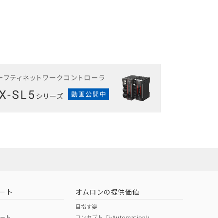
ート
オムロンの提供価値
目指す姿
ポート
コンセプト「i-Automation!」