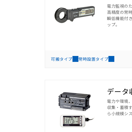
電力監視の
高精度の常
瞬低機能付
ップ。
可搬タイプ
常時設置タイプ
データ
電力や環境
収集・蓄積
ら小規模シ