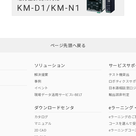
ページ先頭へ戻る
ソリューション
サービスサポ
解決提案
テスト機貸出
事例
ロボティクスサ
イベント
日本語相談窓口
現場データ活用サービスi-BELT
輸出該非判定
ダウンロードセンタ
eラーニング
カタログ
eラーニングのご
マニュアル
コースを選んで受
2D CAD
eラーニングコー