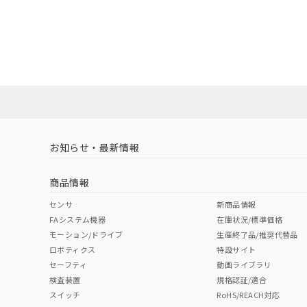
お知らせ・最新情報
商品情報
センサ
新商品情報
FAシステム機器
在庫状況/標準価格
モーション/ドライブ
生産終了品/推奨代替品
ロボティクス
特設サイト
セーフティ
動画ライブラリ
検査装置
規格認証/適合
スイッチ
RoHS/REACH対応