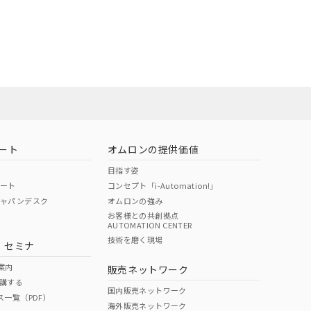
ート
オムロンの提供価値
目指す姿
ポート
コンセプト「i-Automation!」
ジャパンデスク
オムロンの強み
お客様との共創拠点
AUTOMATION CENTER
技術を磨く現場
・セミナ
案内
販売ネットワーク
講する
国内販売ネットワーク
ス一覧（PDF）
海外販売ネットワーク