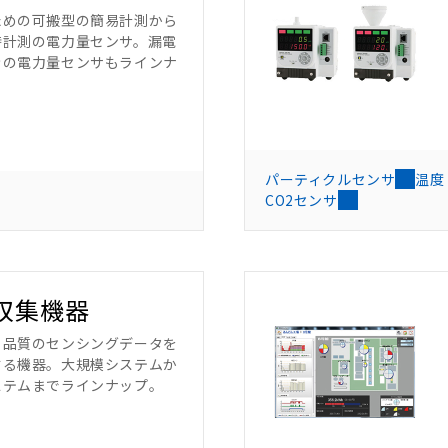
ための可搬型の簡易計測から
時計測の電力量センサ。漏電
きの電力量センサもラインナ
パーティクルセンサ
温度
CO2センサ
収集機器
、品質のセンシングデータを
する機器。大規模システムか
ステムまでラインナップ。