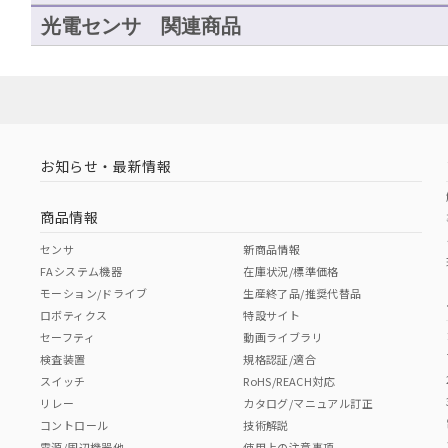
光電センサ 関連商品
お知らせ・最新情報
商品情報
センサ
新商品情報
FAシステム機器
在庫状況/標準価格
モーション/ドライブ
生産終了品/推奨代替品
ロボティクス
特設サイト
セーフティ
動画ライブラリ
検査装置
規格認証/適合
スイッチ
RoHS/REACH対応
リレー
カタログ/マニュアル訂正
コントロール
技術解説
電源/周辺機器他
使用上の注意事項