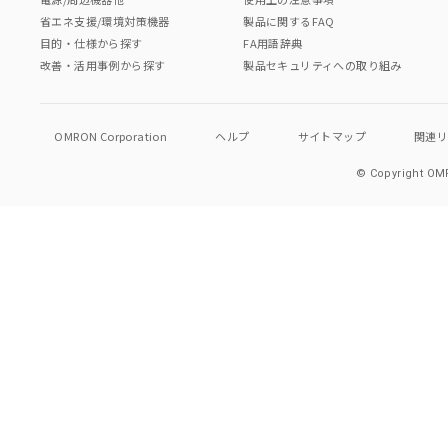
省エネ支援/環境対策機器
製品に関するFAQ
目的・仕様から探す
FA用語辞典
改善・活用事例から探す
製品セキュリティへの取り組み
OMRON Corporation
ヘルプ
サイトマップ
関連
© Copyright OMR