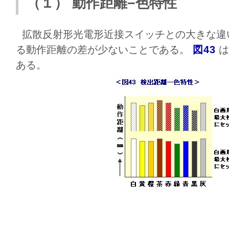
（１） 動作距離−色特性
拡散反射形光電形近接スイッチとの大きな違
る動作距離の差が少ないことである。
図43
は
ある。