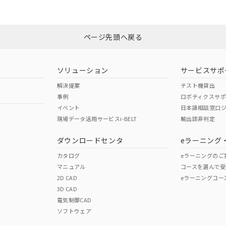
ページ先頭へ戻る
ソリューション
サービスサポ
解決提案
テスト機貸出
事例
ロボティクスサ
イベント
日本語相談窓口
現場データ活用サービスi-BELT
輸出該非判定
ダウンロードセンタ
eラーニング
カタログ
eラーニングのご
マニュアル
コースを選んで受
2D CAD
eラーニングコー
3D CAD
電気制御CAD
ソフトウェア