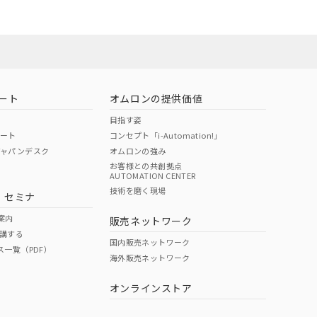
ート
オムロンの提供価値
目指す姿
ポート
コンセプト「i-Automation!」
ジャパンデスク
オムロンの強み
お客様との共創拠点
AUTOMATION CENTER
技術を磨く現場
・セミナ
案内
販売ネットワーク
講する
国内販売ネットワーク
ス一覧（PDF）
海外販売ネットワーク
オンラインストア