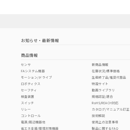
お知らせ・最新情報
商品情報
センサ
新商品情報
FAシステム機器
在庫状況/標準価格
モーション/ドライブ
生産終了品/推奨代替品
ロボティクス
特設サイト
セーフティ
動画ライブラリ
検査装置
規格認証/適合
スイッチ
RoHS/REACH対応
リレー
カタログ/マニュアル訂正
コントロール
技術解説
電源/周辺機器他
使用上の注意事項
省エネ支援/環境対策機器
製品に関するFAQ