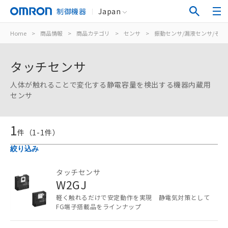
制御機器
Japan
Home
>
商品情報
>
商品カテゴリ
>
センサ
>
振動センサ/漏液センサ/その
タッチセンサ
人体が触れることで変化する静電容量を検出する機器内蔵用
センサ
1
件（
1
-
1
件）
絞り込み
ご利用条件
タッチセンサ
W2GJ
以下の条件をお読みいただき、同意のうえ
ご利用ください。
軽く触れるだけで安定動作を実現 静電気対策として
FG端子搭載品をラインナップ
本サービスは、当社制御機器事業取扱
商品の当社在庫状況および標準価格