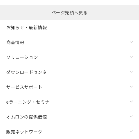
(税抜)を提供させていただくもので
す。
ページ先頭へ戻る
当社制御機器事業取扱商品の中には、
本サービスの対象外となる商品もある
お知らせ・最新情報
ことをご了承ください。
在庫状況および標準価格照会結果は、
商品情報
記載している更新日時点での社内デー
記
タに基づき作成されるものであり、閲
説明
号
覧された時点での実際の在庫および標
ソリューション
準価格とは異なる場合があることをご
了承ください。
○
一定数以上の在庫あり
ダウンロードセンタ
正式な納期状況および標準価格はお客
様のお取引先、またはお客様担当のオ
△
一定数には満たないが在庫あり
サービスサポート
ムロン制御機器販売店・当社販売員に
ご相談ください。
－
在庫なし(最新の在庫状況につ
eラーニング・セミナ
オムロン制御機器販売店や当社販売拠
いては、お客様のお取引先、ま
点は「
販売ネットワーク
」をご確認
たはお客様担当のオムロン制御
ください。
オムロンの提供価値
機器販売店・当社販売員にご確
在庫状況および標準価格結果を当社の
認ください)
事前の承諾なく第三者に漏洩または開
販売ネットワーク
示しないようお願いします。