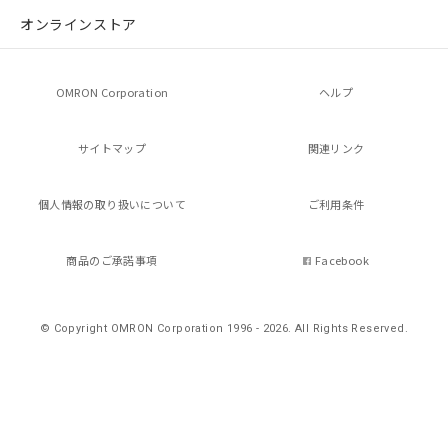
マイパーツ機能（部品リスト作成サー
空
受注生産機種、また在庫状況の
オンラインストア
ビス）をご利用いただくには、I-Web
白
情報を公開していない機種
メンバーズにご登録されている必要が
あります。
お客様が当ウェブサイト上で当社にご
OMRON Corporation
ヘルプ
登録された部品リストについて、当社
および当社の共同利用者が、当社の製
サイトマップ
関連リンク
品・サービスに関するお客様との取
引・商談に必要な範囲で利用すること
をご了承ください。
個人情報の
取り扱いについて
ご利用条件
※当社の共同利用者とは、
"個人情報
の共同利用に関して"
の「1.共同利
用者の範囲」に記載されている法人を
商品のご承諾事項
Facebook
指します。
© Copyright OMRON Corporation 1996 - 2026.
All Rights Reserved.