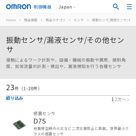
制御機器
Japan
Home
>
商品情報
>
商品カテゴリ
>
センサ
>
振動センサ/漏液センサ/その
振動センサ/漏液センサ/その他セン
サ
接触によるワーク計測や、設備・機械の振動や異常、傾斜角
度、気体流量の計測・検出や、漏液検知を行う各種センサ
23
件（
1
-
20
件）
1
2
絞り込み
次へ
感震センサ
D7S
地震発生時の火災など二次災害防止に貢献。世界最小ク
ラスの感震センサ