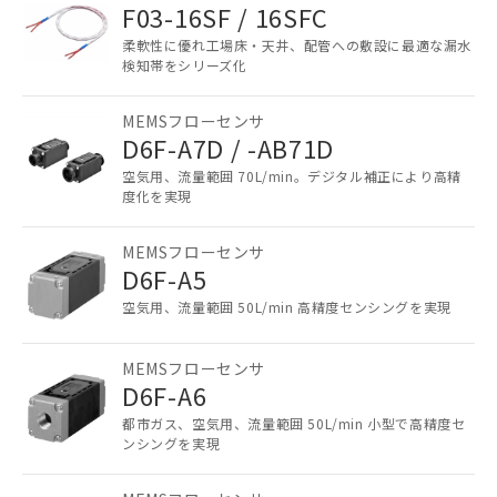
F03-16SF / 16SFC
柔軟性に優れ工場床・天井、配管への敷設に最適な漏水
検知帯をシリーズ化
MEMSフローセンサ
D6F-A7D / -AB71D
空気用、流量範囲 70L/min。デジタル補正により高精
度化を実現
ご利用条件
MEMSフローセンサ
D6F-A5
以下の条件をお読みいただき、同意のうえ
ご利用ください。
空気用、流量範囲 50L/min 高精度センシングを実現
本サービスは、当社制御機器事業取扱
MEMSフローセンサ
商品の当社在庫状況および標準価格
D6F-A6
(税抜)を提供させていただくもので
す。
都市ガス、空気用、流量範囲 50L/min 小型で高精度セ
当社制御機器事業取扱商品の中には、
ンシングを実現
本サービスの対象外となる商品もある
ことをご了承ください。