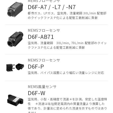
MEMSフローセンサ
在庫状況および標準価格照会結果は、
D6F-A7 / -L7 / -N7
記載している更新日時点での社内デー
都市ガス、LPガス、空気用、流量範囲 30L/min 配管部
記
タに基づき作成されるものであり、閲
説明
のクイックファスナ化による配管工数削減に貢献
号
覧された時点での実際の在庫および標
準価格とは異なる場合があることをご
了承ください。
MEMSフローセンサ
○
一定数以上の在庫あり
正式な納期状況および標準価格はお客
D6F-AB71
様のお取引先、またはお客様担当のオ
△
一定数には満たないが在庫あり
空気用、流量範囲 30L/min, 70L/min 配管部のクイッ
ムロン制御機器販売店・当社販売員に
クファスナ化による配管工数削減に貢献
ご相談ください。
－
在庫なし(最新の在庫状況につ
オムロン制御機器販売店や当社販売拠
MEMSフローセンサ
いては、お客様のお取引先、ま
点は「
販売ネットワーク
」をご確認
D6F-P
たはお客様担当のオムロン制御
ください。
機器販売店・当社販売員にご確
在庫状況および標準価格結果を当社の
空気用、バイパス設置により幅広い流量レンジに対応
認ください)
事前の承諾なく第三者に漏洩または開
示しないようお願いします。
MEMS風量センサ
マイパーツ機能（部品リスト作成サー
空
受注生産機種、また在庫状況の
D6F-W
ビス）をご利用いただくには、I-Web
白
情報を公開していない機種
メンバーズにご登録されている必要が
空気用、小型・高精度で流速＊を計測。安定した温度特
あります。
性 ＊流速は当社規定風洞内の質量流量より換算した
値であり、計量法に定められた流速を示すものではあり
お客様が当ウェブサイト上で当社にご
ません。