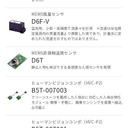
登録された部品リストについて、当社
および当社の共同利用者が、当社の製
品・サービスに関するお客様との取
MEMS風量センサ
D6F-V
引・商談に必要な範囲で利用すること
をご了承ください。
空気用、小型・高精度で流速＊を計測 ＊流速は当社規
※当社の共同利用者とは、
"個人情報
定風洞内の質量流量より換算した値であり、計量法に定
の共同利用に関して"
の「1.共同利
められた流速を示すものではありません。
用者の範囲」に記載されている法人を
指します。
MEMS非接触温度センサ
D6T
静止人物も検出できる高感度な人感センサを実現
ヒューマンビジョンコンポ（HVC-P2）
B5T-007003
クリーンスーツを着用した人検出に対応した人検出特化
モジュール 簡単・手軽に、画像センシングを装置へ組込
み可能に
ヒューマンビジョンコンポ（HVC-P2）