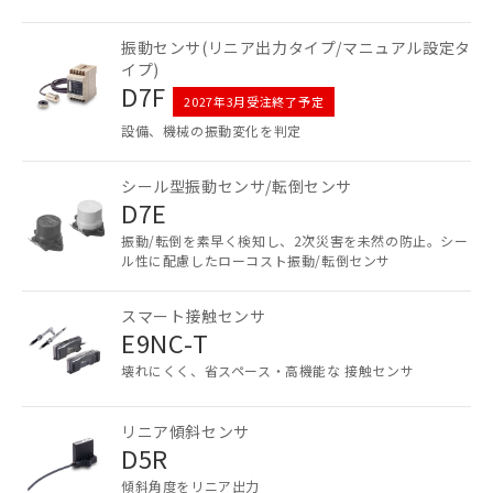
振動センサ(リニア出力タイプ/マニュアル設定タ
イプ)
D7F
2027年3月受注終了予定
設備、機械の振動変化を判定
シール型振動センサ/転倒センサ
D7E
振動/転倒を素早く検知し、2次災害を未然の防止。シー
ル性に配慮したローコスト振動/転倒センサ
スマート接触センサ
E9NC-T
壊れにくく、省スペース・高機能な 接触センサ
リニア傾斜センサ
D5R
傾斜角度をリニア出力