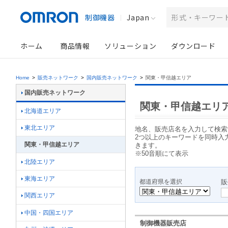
制御機器
Japan
ホーム
商品情報
ソリューション
ダウンロード
Home
>
販売ネットワーク
>
国内販売ネットワーク
>
関東・甲信越エリア
国内販売ネットワーク
関東・甲信越エリ
北海道エリア
東北エリア
地名、販売店名を入力して検索
2つ以上のキーワードを同時入
関東・甲信越エリア
きます。
※50音順にて表示
北陸エリア
東海エリア
都道府県を選択
販
関西エリア
中国・四国エリア
制御機器販売店