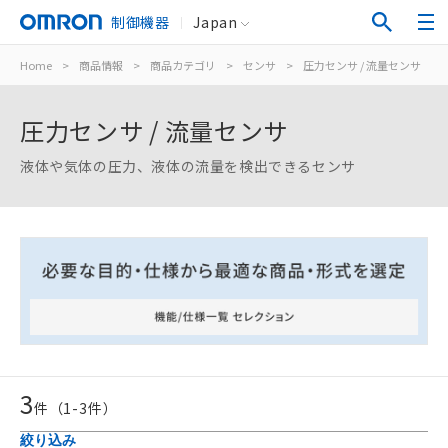
制御機器
Japan
Home
>
商品情報
>
商品カテゴリ
>
センサ
>
圧力センサ / 流量センサ
圧力センサ / 流量センサ
液体や気体の圧力、液体の流量を検出できるセンサ
3
件（
1
-
3
件）
絞り込み