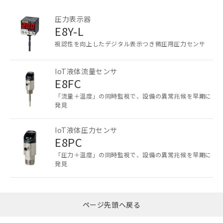
ご利用条件
圧力表示器
E8Y-L
視認性を向上したデジタル表示つき微圧用圧力センサ
以下の条件をお読みいただき、同意のうえ
ご利用ください。
IoT液体流量センサ
本サービスは、当社制御機器事業取扱
E8FC
商品の当社在庫状況および標準価格
「流量＋温度」の同時監視で、設備の異常兆候を早期に
(税抜)を提供させていただくもので
発見
す。
当社制御機器事業取扱商品の中には、
IoT液体圧力センサ
本サービスの対象外となる商品もある
E8PC
ことをご了承ください。
在庫状況および標準価格照会結果は、
「圧力＋温度」の同時監視で、設備の異常兆候を早期に
記載している更新日時点での社内デー
発見
記
タに基づき作成されるものであり、閲
説明
号
覧された時点での実際の在庫および標
準価格とは異なる場合があることをご
了承ください。
ページ先頭へ戻る
○
一定数以上の在庫あり
正式な納期状況および標準価格はお客