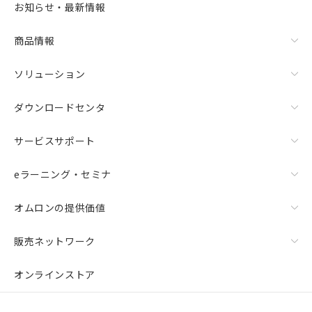
様のお取引先、またはお客様担当のオ
お知らせ・最新情報
△
一定数には満たないが在庫あり
ムロン制御機器販売店・当社販売員に
ご相談ください。
商品情報
－
在庫なし(最新の在庫状況につ
オムロン制御機器販売店や当社販売拠
いては、お客様のお取引先、ま
点は「
販売ネットワーク
」をご確認
たはお客様担当のオムロン制御
ソリューション
ください。
機器販売店・当社販売員にご確
在庫状況および標準価格結果を当社の
認ください)
事前の承諾なく第三者に漏洩または開
ダウンロードセンタ
示しないようお願いします。
マイパーツ機能（部品リスト作成サー
空
受注生産機種、また在庫状況の
サービスサポート
ビス）をご利用いただくには、I-Web
白
情報を公開していない機種
メンバーズにご登録されている必要が
eラーニング・セミナ
あります。
お客様が当ウェブサイト上で当社にご
登録された部品リストについて、当社
オムロンの提供価値
および当社の共同利用者が、当社の製
品・サービスに関するお客様との取
販売ネットワーク
引・商談に必要な範囲で利用すること
をご了承ください。
オンラインストア
※当社の共同利用者とは、
"個人情報
の共同利用に関して"
の「1.共同利
用者の範囲」に記載されている法人を