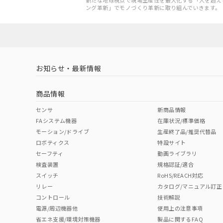
新たな地球視点で現場生産性を最大化する「人を超え
ング革新」でモノづくり革新に取り組んでいきます。
お知らせ・最新情報
商品情報
センサ
新商品情報
FAシステム機器
在庫状況/標準価格
モーション/ドライブ
生産終了品/推奨代替品
ロボティクス
特設サイト
セーフティ
動画ライブラリ
検査装置
規格認証/適合
スイッチ
RoHS/REACH対応
リレー
カタログ/マニュアル訂正
コントロール
技術解説
電源/周辺機器他
使用上の注意事項
省エネ支援/環境対策機器
製品に関するFAQ