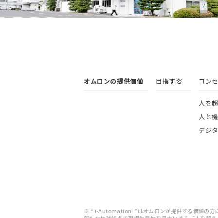
オムロンの提供価値
目指す姿
コンセプ
人を
人と
デジ
※ “ i-Automation! ”はオムロンが提供する