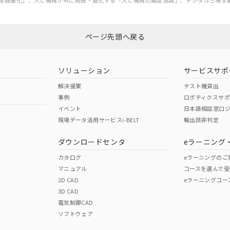
る自働化」、人と機械が共に成長・進化する「人と機械の高度協調」、デジタル三現主
ページ先頭へ戻る
ソリューション
サービスサポ
解決提案
テスト機貸出
事例
ロボティクスサ
イベント
日本語相談窓口
現場データ活用サービスi-BELT
輸出該非判定
ダウンロードセンタ
eラーニング
カタログ
eラーニングのご
マニュアル
コースを選んで受
2D CAD
eラーニングコー
3D CAD
電気制御CAD
ソフトウェア