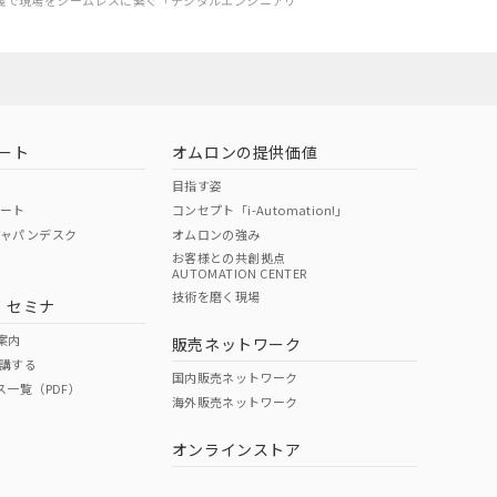
義で現場をシームレスに繋ぐ「デジタルエンジニアリ
ート
オムロンの提供価値
目指す姿
ポート
コンセプト「i-Automation!」
ジャパンデスク
オムロンの強み
お客様との共創拠点
AUTOMATION CENTER
技術を磨く現場
・セミナ
案内
販売ネットワーク
講する
国内販売ネットワーク
ス一覧（PDF）
海外販売ネットワーク
オンラインストア