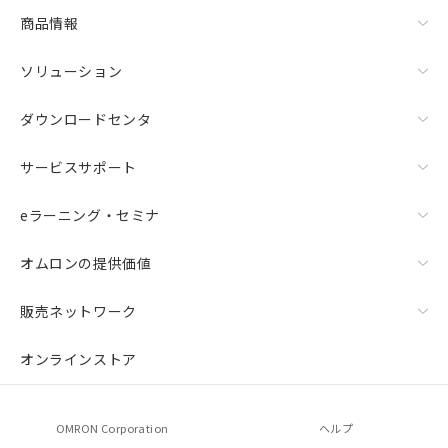
ムロン制御機器販売店・当社販売員に
商品情報
ご相談ください。
－
在庫なし(最新の在庫状況につ
オムロン制御機器販売店や当社販売拠
いては、お客様のお取引先、ま
点は「
販売ネットワーク
」をご確認
ソリューション
たはお客様担当のオムロン制御
ください。
機器販売店・当社販売員にご確
在庫状況および標準価格結果を当社の
ダウンロードセンタ
認ください)
事前の承諾なく第三者に漏洩または開
示しないようお願いします。
サービスサポート
マイパーツ機能（部品リスト作成サー
空
受注生産機種、また在庫状況の
ビス）をご利用いただくには、I-Web
白
情報を公開していない機種
eラーニング・セミナ
メンバーズにご登録されている必要が
あります。
お客様が当ウェブサイト上で当社にご
オムロンの提供価値
登録された部品リストについて、当社
および当社の共同利用者が、当社の製
販売ネットワーク
品・サービスに関するお客様との取
引・商談に必要な範囲で利用すること
オンラインストア
をご了承ください。
※当社の共同利用者とは、
"個人情報
の共同利用に関して"
の「1.共同利
用者の範囲」に記載されている法人を
OMRON Corporation
ヘルプ
指します。