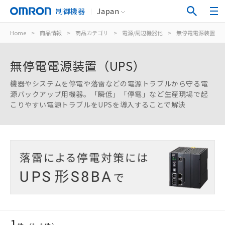
制御機器
Japan
Home
>
商品情報
>
商品カテゴリ
>
電源/周辺機器他
>
無停電電源装置（U
無停電電源装置（UPS）
機器やシステムを停電や落雷などの電源トラブルから守る電
源バックアップ用機器。「瞬低」「停電」など生産現場で起
こりやすい電源トラブルをUPSを導入することで解決
1