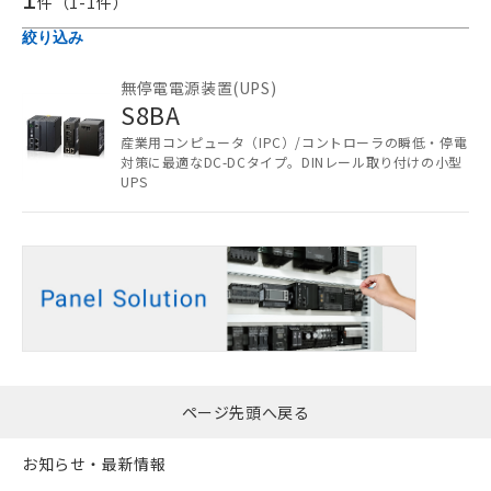
件（
1
-
1
件）
ご利用条件
絞り込み
無停電電源装置(UPS)
以下の条件をお読みいただき、同意のうえ
S8BA
ご利用ください。
産業用コンピュータ（IPC）/コントローラの瞬低・停電
本サービスは、当社制御機器事業取扱
対策に最適なDC-DCタイプ。DINレール取り付けの小型
商品の当社在庫状況および標準価格
UPS
(税抜)を提供させていただくもので
す。
当社制御機器事業取扱商品の中には、
本サービスの対象外となる商品もある
ことをご了承ください。
在庫状況および標準価格照会結果は、
記載している更新日時点での社内デー
記
タに基づき作成されるものであり、閲
説明
号
覧された時点での実際の在庫および標
準価格とは異なる場合があることをご
ページ先頭へ戻る
了承ください。
○
一定数以上の在庫あり
正式な納期状況および標準価格はお客
お知らせ・最新情報
様のお取引先、またはお客様担当のオ
△
一定数には満たないが在庫あり