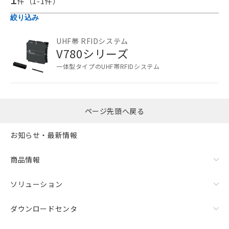
以下の条件をお読みいただき、同意のうえ
件（
1
-
1
件）
ご利用ください。
絞り込み
本サービスは、当社制御機器事業取扱
UHF帯 RFIDシステム
商品の当社在庫状況および標準価格
V780シリーズ
(税抜)を提供させていただくもので
す。
一体型タイプのUHF帯RFIDシステム
当社制御機器事業取扱商品の中には、
本サービスの対象外となる商品もある
ことをご了承ください。
在庫状況および標準価格照会結果は、
ページ先頭へ戻る
記載している更新日時点での社内デー
記
タに基づき作成されるものであり、閲
説明
お知らせ・最新情報
号
覧された時点での実際の在庫および標
準価格とは異なる場合があることをご
了承ください。
商品情報
○
一定数以上の在庫あり
正式な納期状況および標準価格はお客
様のお取引先、またはお客様担当のオ
ソリューション
△
一定数には満たないが在庫あり
ムロン制御機器販売店・当社販売員に
ご相談ください。
ダウンロードセンタ
－
在庫なし(最新の在庫状況につ
オムロン制御機器販売店や当社販売拠
いては、お客様のお取引先、ま
点は「
販売ネットワーク
」をご確認