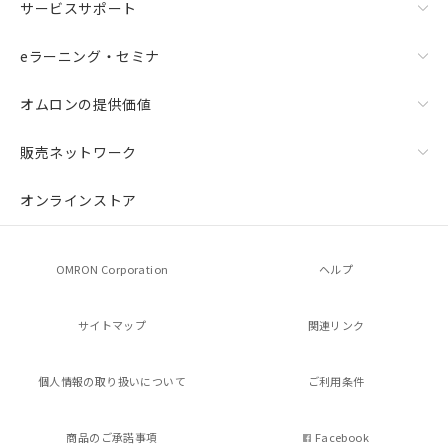
たはお客様担当のオムロン制御
サービスサポート
ください。
機器販売店・当社販売員にご確
在庫状況および標準価格結果を当社の
認ください)
事前の承諾なく第三者に漏洩または開
eラーニング・セミナ
示しないようお願いします。
マイパーツ機能（部品リスト作成サー
空
受注生産機種、また在庫状況の
オムロンの提供価値
ビス）をご利用いただくには、I-Web
白
情報を公開していない機種
メンバーズにご登録されている必要が
販売ネットワーク
あります。
お客様が当ウェブサイト上で当社にご
登録された部品リストについて、当社
オンラインストア
および当社の共同利用者が、当社の製
品・サービスに関するお客様との取
引・商談に必要な範囲で利用すること
OMRON Corporation
ヘルプ
をご了承ください。
※当社の共同利用者とは、
"個人情報
の共同利用に関して"
の「1.共同利
サイトマップ
関連リンク
用者の範囲」に記載されている法人を
指します。
個人情報の
取り扱いについて
ご利用条件
商品のご承諾事項
Facebook