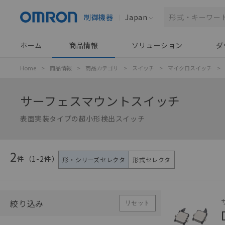
制御機器
Japan
ホーム
商品情報
ソリューション
ダ
Home
>
商品情報
>
商品カテゴリ
>
スイッチ
>
マイクロスイッチ
>
サーフェスマウントスイッチ
表面実装タイプの超小形検出スイッチ
2
件（
1
-
2
件）
形・シリーズセレクタ
形式セレクタ
絞り込み
リセット