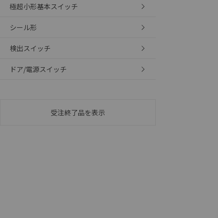
極超小形基本スイッチ
本サービスは
くものです。
記
説明
シール形
当社制御機器
号
在庫状況およ
のであり、閲
検出スイッチ
○
一定数以
い。
正式な納期状
ドア/電源スイッチ
当社販売員に
△
一定数に
オムロン制御
在庫状況およ
－
在庫なし
す。
受注終了品を表示
機器販売
マイパーツ機
ている必要が
空
受注生産
お客様が当ウ
白
が、当社の製
さい。
※当社の共同
いる法人を指