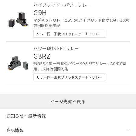
ご相談ください。
ハイブリッド・パワーリレー
－
在庫なし(最新の在庫状況につ
オムロン制御機器販売店や当社販売拠
G9H
いては、お客様のお取引先、ま
点は「
販売ネットワーク
」をご確認
たはお客様担当のオムロン制御
マグネットリレーとSSRのハイブリッド化が10A、1000
ください。
万回開閉を実現
機器販売店・当社販売員にご確
在庫状況および標準価格結果を当社の
認ください)
事前の承諾なく第三者に漏洩または開
リレー同一形状ソリッドステート・リレー
示しないようお願いします。
マイパーツ機能（部品リスト作成サー
空
受注生産機種、また在庫状況の
パワーMOS FETリレー
ビス）をご利用いただくには、I-Web
G3RZ
白
情報を公開していない機種
メンバーズにご登録されている必要が
形G2Rと同一形状のパワーMOS FETリレー。AC/DC両
あります。
用、1A負荷開閉可能
お客様が当ウェブサイト上で当社にご
リレー同一形状ソリッドステート・リレー
登録された部品リストについて、当社
および当社の共同利用者が、当社の製
品・サービスに関するお客様との取
引・商談に必要な範囲で利用すること
ページ先頭へ戻る
をご了承ください。
※当社の共同利用者とは、
"個人情報
お知らせ・最新情報
の共同利用に関して"
の「1.共同利
用者の範囲」に記載されている法人を
指します。
商品情報