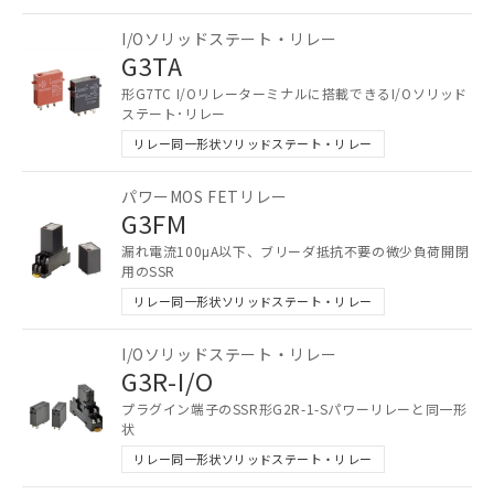
ご利用条件
I/Oソリッドステート・リレー
G3TA
以下の条件をお読みいただき、同意のうえ
ご利用ください。
形G7TC I/Oリレーターミナルに搭載できるI/Oソリッド
ステート･リレー
本サービスは、当社制御機器事業取扱
リレー同一形状ソリッドステート・リレー
商品の当社在庫状況および標準価格
(税抜)を提供させていただくもので
パワーMOS FETリレー
す。
G3FM
当社制御機器事業取扱商品の中には、
本サービスの対象外となる商品もある
漏れ電流100μA以下、ブリーダ抵抗不要の微少負荷開閉
ことをご了承ください。
用のSSR
在庫状況および標準価格照会結果は、
リレー同一形状ソリッドステート・リレー
記載している更新日時点での社内デー
記
タに基づき作成されるものであり、閲
説明
I/Oソリッドステート・リレー
号
覧された時点での実際の在庫および標
G3R-I/O
準価格とは異なる場合があることをご
了承ください。
プラグイン端子のSSR形G2R-1-Sパワーリレーと同一形
○
一定数以上の在庫あり
状
正式な納期状況および標準価格はお客
様のお取引先、またはお客様担当のオ
リレー同一形状ソリッドステート・リレー
△
一定数には満たないが在庫あり
ムロン制御機器販売店・当社販売員に