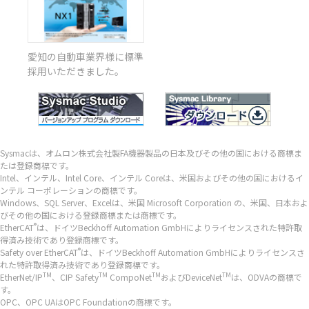
愛知の自動車業界様に標準
採用いただきました。
Sysmacは、オムロン株式会社製FA機器製品の日本及びその他の国における商標ま
たは登録商標です。
Intel、インテル、Intel Core、インテル Coreは、米国およびその他の国におけるイ
ンテル コーポレーションの商標です。
Windows、SQL Server、Excelは、米国 Microsoft Corporation の、米国、日本およ
びその他の国における登録商標または商標です。
®
EtherCAT
は、ドイツBeckhoff Automation GmbHによりライセンスされた特許取
得済み技術であり登録商標です。
®
Safety over EtherCAT
は、ドイツBeckhoff Automation GmbHによりライセンスさ
れた特許取得済み技術であり登録商標です。
TM
TM
TM
TM
EtherNet/IP
、CIP Safety
CompoNet
およびDeviceNet
は、ODVAの商標で
す。
OPC、OPC UAはOPC Foundationの商標です。