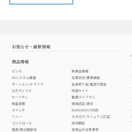
お知らせ・最新情報
商品情報
センサ
新商品情報
FAシステム機器
在庫状況/標準価格
モーション/ドライブ
生産終了品/推奨代替品
ロボティクス
特設サイト
セーフティ
動画ライブラリ
検査装置
規格認証/適合
スイッチ
RoHS/REACH対応
リレー
カタログ/マニュアル訂正
コントロール
技術解説
電源/周辺機器他
使用上の注意事項