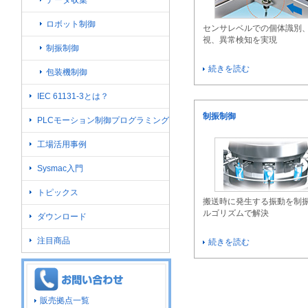
ロボット制御
センサレベルでの個体識別
視、異常検知を実現
制振制御
続きを読む
包装機制御
IEC 61131-3とは？
制振制御
PLCモーション制御プログラミング
工場活用事例
Sysmac入門
トピックス
搬送時に発生する振動を制
ルゴリズムで解決
ダウンロード
注目商品
続きを読む
販売拠点一覧