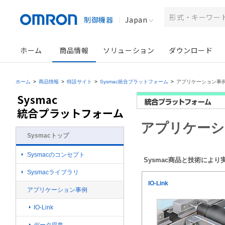
制御機器
Japan
ホーム
商品情報
ソリューション
ダウンロード
ホーム
>
商品情報
>
特設サイト
>
Sysmac統合プラットフォーム
>
アプリケーション事
アプリケーシ
Sysmacトップ
Sysmacのコンセプト
Sysmac商品と技術によ
Sysmacライブラリ
IO-Link
アプリケーション事例
IO-Link
データ収集