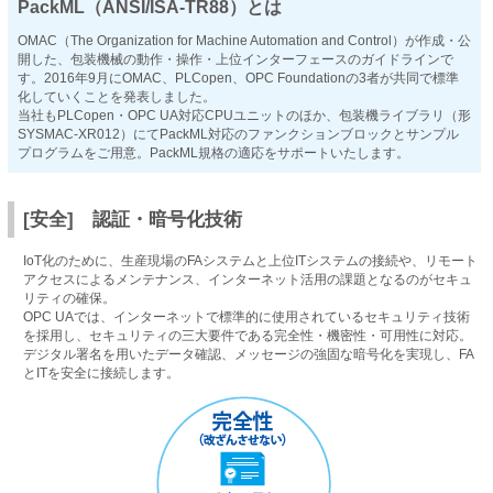
PackML（ANSI/ISA-TR88）とは
OMAC（The Organization for Machine Automation and Control）が作成・公
開した、包装機械の動作・操作・上位インターフェースのガイドラインで
す。2016年9月にOMAC、PLCopen、OPC Foundationの3者が共同で標準
化していくことを発表しました。
当社もPLCopen・OPC UA対応CPUユニットのほか、包装機ライブラリ（形
SYSMAC-XR012）にてPackML対応のファンクションブロックとサンプル
プログラムをご用意。PackML規格の適応をサポートいたします。
[安全] 認証・暗号化技術
IoT化のために、生産現場のFAシステムと上位ITシステムの接続や、リモート
アクセスによるメンテナンス、インターネット活用の課題となるのがセキュ
リティの確保。
OPC UAでは、インターネットで標準的に使用されているセキュリティ技術
を採用し、セキュリティの三大要件である完全性・機密性・可用性に対応。
デジタル署名を用いたデータ確認、メッセージの強固な暗号化を実現し、FA
とITを安全に接続します。