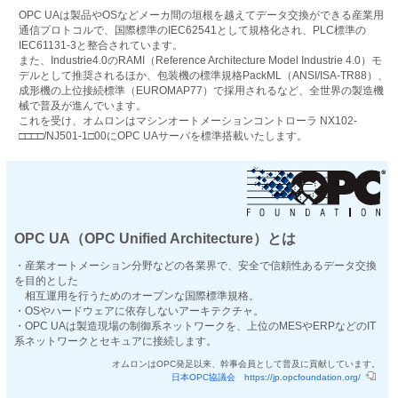
OPC UAは製品やOSなどメーカ間の垣根を越えてデータ交換ができる産業用
通信プロトコルで、国際標準のIEC62541として規格化され、PLC標準の
IEC61131-3と整合されています。
また、Industrie4.0のRAMI（Reference Architecture Model Industrie 4.0）モ
デルとして推奨されるほか、包装機の標準規格PackML（ANSI/ISA-TR88）、
成形機の上位接続標準（EUROMAP77）で採用されるなど、全世界の製造機
械で普及が進んでいます。
これを受け、オムロンはマシンオートメーションコントローラ NX102-
□□□□/NJ501-1□00にOPC UAサーバを標準搭載いたします。
OPC UA（OPC Unified Architecture）とは
・産業オートメーション分野などの各業界で、安全で信頼性あるデータ交換
を目的とした
相互運用を行うためのオープンな国際標準規格。
・OSやハードウェアに依存しないアーキテクチャ。
・OPC UAは製造現場の制御系ネットワークを、上位のMESやERPなどのIT
系ネットワークとセキュアに接続します。
オムロンはOPC発足以来、幹事会員として普及に貢献しています。
日本OPC協議会
https://jp.opcfoundation.org/