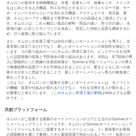
オムロンが提供する制御機器は、光電・近接センサ、画像センサ、スイッチ
をはじめとする入力機器、PLCを中心とするロジックコントローラ群、サー
ボ・インバータからリレーを含む出力機器・アクチュエータ、表示器、電
源、さらにセーフティ機器まで業界No.1クラスの品揃えをご提供していま
す。オムロンは、これら幅広い製品の材料・部品の違い、作り方の違い、生
産地の違いに応じたモノづくりを追及し、安定した供給と品質を継続するた
め、日々改善に取り組んでいます。
また、オムロンの生産工場では自社の新しいオートメーションを導入し、生
産革新に役立てるだけでなく、新しいオートメーションの実効性を検証して
います。その取り組みの一つにオムロン草津工場での、ビッグデータを活用
した品質情報の収集と予防保全の取り組みがあります。当初は、ICT技術の導
入に懐疑的だった熟練の生産技術者が、Sysmac＆SQLソリューションの導入
で稼働状態や品質データが可視化されることにより、驚きとともに次への改
善ネタが次々に想起できることで、新しいオートメーション導入の推進者に
変わってきました。
このように、オムロンがご提案する新しいオートメーションは、モノづくり
の機械・装置や仕組みが変わるだけでなく、それを活用する人が変わること
が重要だと考えています。（この
オムロン草津工場の事例
はWeb上でも公開
中です。）
共創プラットフォーム
オムロンがご提案する最新のオートメーションのコアとなるのがSysmacオー
トメーションプラットフォームです。オムロンがSysmacオートメーションプ
ラットフォームを元にご提案するオートメーションは、１）製造業のお客様
の課題解決を通じて蓄積してきた製造現場で求められるノウハウ・知見だけ