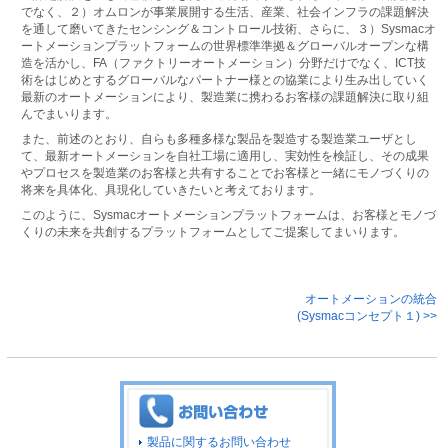
でなく、２）オムロンが事業展開する生活、産業、社会インフラの課題解決
を通して磨いてきたセンシング＆コントロール技術、さらに、３）Sysmacオ
ートメーションプラットフォームの世界標準準拠＆グローバルオープンな構
造を活かし、FA（ファクトリーオートメーション）分野だけでなく、ICT技
術をはじめとするグローバルなパートナー様との協業により生み出していく
最新のオートメーションにより、製造業に携わるお客様の課題解決に取り組
んでまいります。
また、前述のとおり、自らも多種多様な製品を製造する製造業ユーザとし
て、最新オートメーションを自社工場に適用し、実効性を検証し、その成果
やプロセスを製造業のお客様と共有することでお客様と一緒にモノづくりの
将来を具体化、具現化していきたいと考えております。
このように、Sysmacオートメーションプラットフォームは、お客様とモノづ
くりの未来を共創するプラットフォームとしてご提案してまいります。
オートメーションの統合
(Sysmacコンセプト１) >>
製品に関するお問い合わせ