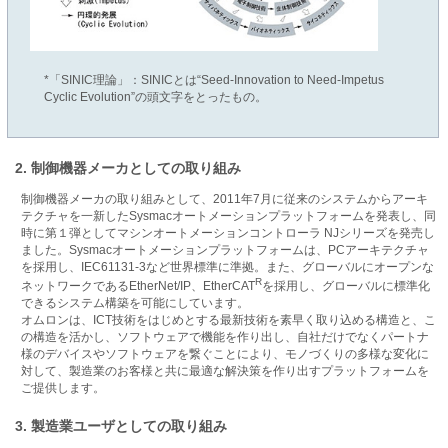
*「SINIC理論」：SINICとは“Seed-Innovation to Need-Impetus
Cyclic Evolution”の頭文字をとったもの。
2. 制御機器メーカとしての取り組み
制御機器メーカの取り組みとして、2011年7月に従来のシステムからアーキ
テクチャを一新したSysmacオートメーションプラットフォームを発表し、同
時に第１弾としてマシンオートメーションコントローラ NJシリーズを発売し
ました。Sysmacオートメーションプラットフォームは、PCアーキテクチャ
を採用し、IEC61131-3など世界標準に準拠。また、グローバルにオープンな
R
ネットワークであるEtherNet/IP、EtherCAT
を採用し、グローバルに標準化
できるシステム構築を可能にしています。
オムロンは、ICT技術をはじめとする最新技術を素早く取り込める構造と、こ
の構造を活かし、ソフトウェアで機能を作り出し、自社だけでなくパートナ
様のデバイスやソフトウェアを繋ぐことにより、モノづくりの多様な変化に
対して、製造業のお客様と共に最適な解決策を作り出すプラットフォームを
ご提供します。
3. 製造業ユーザとしての取り組み