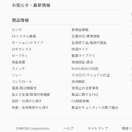
お知らせ・最新情報
商品情報
センサ
新商品情報
FAシステム機器
在庫状況/標準価格
モーション/ドライブ
生産終了品/推奨代替品
ロボティクス
特設サイト
セーフティ
動画ライブラリ
検査装置
規格認証/適合
スイッチ
RoHS/REACH対応
リレー
カタログ/マニュアル訂正
コントロール
技術解説
電源/周辺機器他
使用上の注意事項
省エネ支援/環境対策機器
製品に関するFAQ
目的・仕様から探す
FA用語辞典
改善・活用事例から探す
製品セキュリティへの取り組み
OMRON Corporation
ヘルプ
サイトマップ
関連