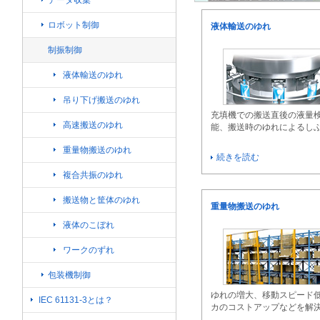
ロボット制御
液体輸送のゆれ
制振制御
液体輸送のゆれ
吊り下げ搬送のゆれ
充填機での搬送直後の液量
高速搬送のゆれ
能、搬送時のゆれによるし
重量物搬送のゆれ
続きを読む
複合共振のゆれ
搬送物と筐体のゆれ
重量物搬送のゆれ
液体のこぼれ
ワークのずれ
包装機制御
ゆれの増大、移動スピード
IEC 61131-3とは？
カのコストアップなどを解