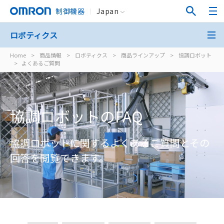
制御機器
Japan
ロボティクス
Home
>
商品情報
>
ロボティクス
>
商品ラインアップ
>
協調ロボット
>
よくあるご質問
協調ロボットのFAQ
協調ロボットに関するよくあるご質問とその
回答を閲覧できます。