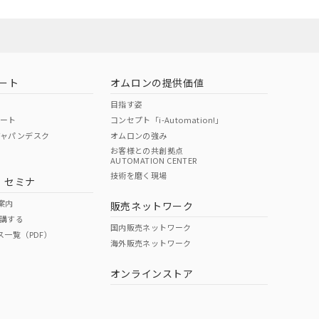
ート
オムロンの提供価値
目指す姿
ポート
コンセプト「i-Automation!」
ジャパンデスク
オムロンの強み
お客様との共創拠点
AUTOMATION CENTER
技術を磨く現場
・セミナ
案内
販売ネットワーク
講する
国内販売ネットワーク
ス一覧（PDF）
海外販売ネットワーク
オンラインストア