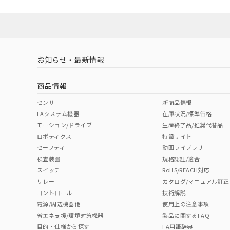
お知らせ・最新情報
商品情報
センサ
新商品情報
FAシステム機器
在庫状況/標準価格
モーション/ドライブ
生産終了品/推奨代替品
ロボティクス
特設サイト
セーフティ
動画ライブラリ
検査装置
規格認証/適合
スイッチ
RoHS/REACH対応
リレー
カタログ/マニュアル訂正
コントロール
技術解説
電源/周辺機器他
使用上の注意事項
省エネ支援/環境対策機器
製品に関するFAQ
目的・仕様から探す
FA用語辞典