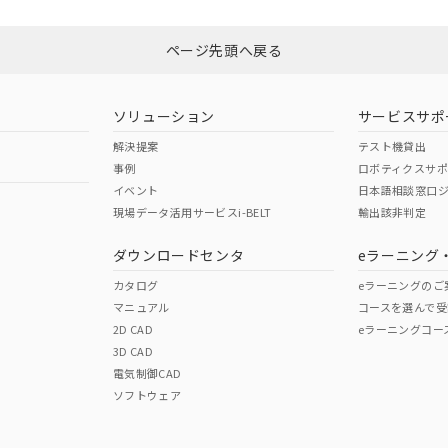
ページ先頭へ戻る
ソリューション
サービスサポ
解決提案
テスト機貸出
事例
ロボティクスサ
イベント
日本語相談窓口
現場データ活用サービスi-BELT
輸出該非判定
ダウンロードセンタ
eラーニング
カタログ
eラーニングのご
マニュアル
コースを選んで受
2D CAD
eラーニングコー
3D CAD
電気制御CAD
ソフトウェア