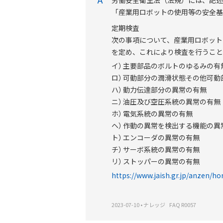
労働安全衛生法（法規）には、記述
「産業用ロボットの使用等の安全基
定期検査
次の事項について、産業用ロボット
を定め、これにより検査を行うこと
イ）
主要部品のボルトのゆるみの有
ロ）
可動部分の潤滑状態その他可動
ハ）
動力伝達部分の異常の有無
ニ）
油圧及び空圧系統の異常の有無
ホ）
電気系統の異常の有無
ヘ）
作動の異常を検出する機能の異
ト）
エンコーダの異常の有無
チ）
サーボ系統の異常の有無
リ）
ストッパーの異常の有無
https://www.jaish.gr.jp/anzen/
2023-07-10
•
ナレッジ
FAQ R0057