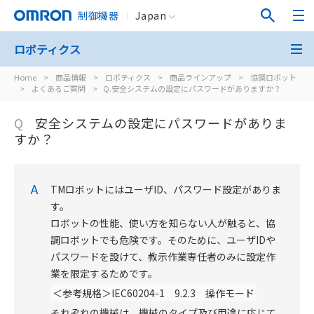
制御機器
Japan
ロボティクス
Home
>
商品情報
>
ロボティクス
>
商品ラインアップ
>
協調ロボット
>
よくあるご質問
>
Q.安全システムの設定にパスワードがありますか？
Q
安全システムの設定にパスワードがありま
すか？
A
TMロボットにはユーザID、パスワード設定がありま
す。
ロボットの性能、使い方を知らない人が触ると、協
調ロボットでも危険です。そのために、ユーザIDや
パスワードを設けて、教示作業専任者のみに設定作
業を限定するためです。
＜参考規格＞IEC60204-1 9.2.3 操作モード
それぞれの機械は、機械のタイプ及び用途に応じて