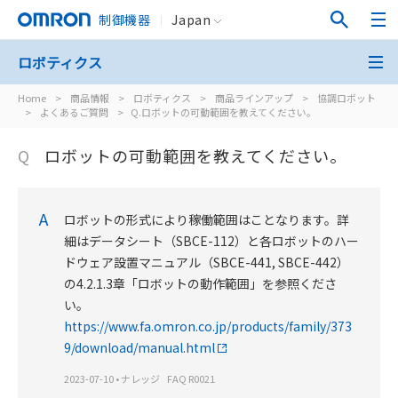
制御機器
Japan
ロボティクス
Home
>
商品情報
>
ロボティクス
>
商品ラインアップ
>
協調ロボット
>
よくあるご質問
>
Q.ロボットの可動範囲を教えてください。
Q
ロボットの可動範囲を教えてください。
A
ロボットの形式により稼働範囲はことなります。詳
細はデータシート（SBCE-112）と各ロボットのハー
ドウェア設置マニュアル（SBCE-441, SBCE-442）
の4.2.1.3章「ロボットの動作範囲」を参照くださ
い。
https://www.fa.omron.co.jp/products/family/373
9/download/manual.html
2023-07-10
•
ナレッジ
FAQ R0021