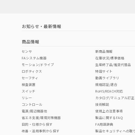
お知らせ・最新情報
商品情報
センサ
新商品情報
FAシステム機器
在庫状況/標準価格
モーション/ドライブ
生産終了品/推奨代替品
ロボティクス
特設サイト
セーフティ
動画ライブラリ
検査装置
規格認証/適合
スイッチ
RoHS/REACH対応
リレー
カタログ/マニュアル訂正
コントロール
技術解説
電源/周辺機器他
使用上の注意事項
省エネ支援/環境対策機器
製品に関するFAQ
目的・仕様から探す
FA用語辞典
改善・活用事例から探す
製品セキュリティへの取