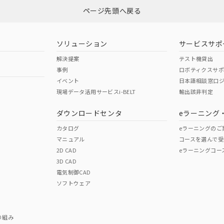
ページ先頭へ戻る
ソリューション
サービスサポ
解決提案
テスト機貸出
事例
ロボティクスサ
イベント
日本語相談窓口
現場データ活用サービスi-BELT
輸出該非判定
ダウンロードセンタ
eラーニング
カタログ
eラーニングのご
マニュアル
コースを選んで受
2D CAD
eラーニングコー
3D CAD
電気制御CAD
ソフトウェア
り組み