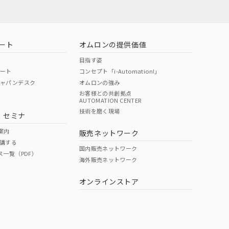
ート
オムロンの提供価値
目指す姿
ポート
コンセプト「i-Automation!」
ジャパンデスク
オムロンの強み
お客様との共創拠点
AUTOMATION CENTER
技術を磨く現場
・セミナ
案内
販売ネットワーク
講する
国内販売ネットワーク
ス一覧（PDF）
海外販売ネットワーク
オンラインストア