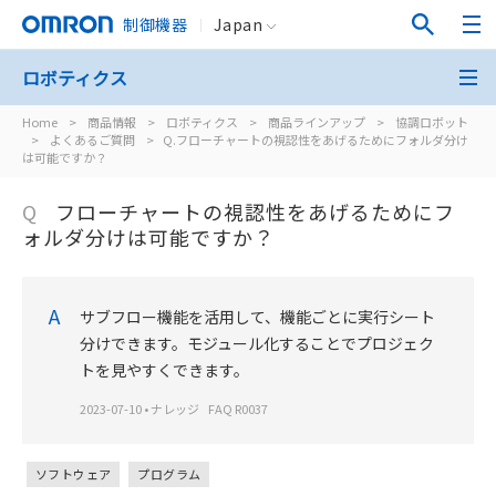
制御機器
Japan
ロボティクス
Home
>
商品情報
>
ロボティクス
>
商品ラインアップ
>
協調ロボット
>
よくあるご質問
>
Q.フローチャートの視認性をあげるためにフォルダ分け
は可能ですか？
Q
フローチャートの視認性をあげるためにフ
ォルダ分けは可能ですか？
A
サブフロー機能を活用して、機能ごとに実行シート
分けできます。モジュール化することでプロジェク
トを見やすくできます。
2023-07-10
•
ナレッジ
FAQ R0037
ソフトウェア
プログラム