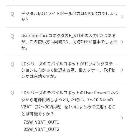
Q
デジタルI/Oとライトポール出力はNPN出力でしょう
か？
Q
UserInterfaceコネクタのE_STOPの入力は2つある
が、この使い方は同時ON、同時OFFが基本でしょう
か。
Q
LDシリーズのモバイルロボットがドッキングステー
ションに向かって後退する際、後方ソナー、ToFセ
ンサは有効ですか。
Q
LDシリーズのモバイルロボットのUser Powerコネク
タから電源供給しようとした時に、7～10の4つの
VBAT（22～30V供給）を1つにまとめて使用するこ
とは可能ですか？
7:SW_VBAT_OUT1
8:SW_VBAT_OUT2