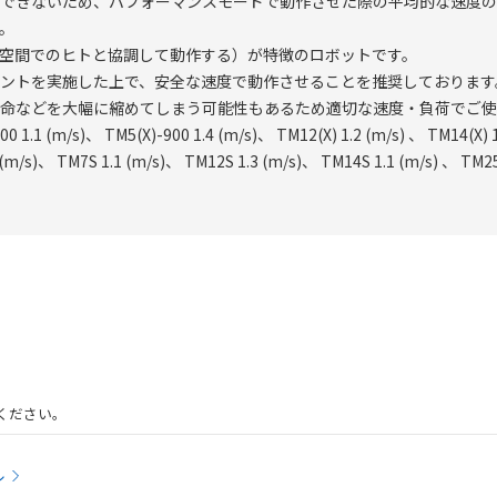
できないため、パフォーマンスモードで動作させた際の平均的な速度の
。
同一空間でのヒトと協調して動作する）が特徴のロボットです。
ントを実施した上で、安全な速度で動作させることを推奨しております
命などを大幅に縮めてしまう可能性もあるため適切な速度・負荷でご使
/s)、 TM5(X)-900 1.4 (m/s)、 TM12(X) 1.2 (m/s) 、 TM14(X) 1.1
、 TM7S 1.1 (m/s)、 TM12S 1.3 (m/s)、 TM14S 1.1 (m/s) 、 TM25S
ください。
ル