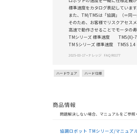
ロボットの速度を一概に仕様定義が
標準速度をカタログ表記しています
また、TM/TMSは「協調」（＝
そのため、お客様でリスクアセスメ
高速で動作させることでモータの寿
TMシリーズ 標準速度 TM5(X)-700 1.1 (m
TM Sシリーズ 標準速度 TM5S 1.4 (m/s)
2025-03-17
•
ナレッジ
FAQ R0177
ハードウェア
ハード仕様
商品情報
問題解決しない場合、マニュアルをご参照
協調ロボット TMシリーズ/マニュア