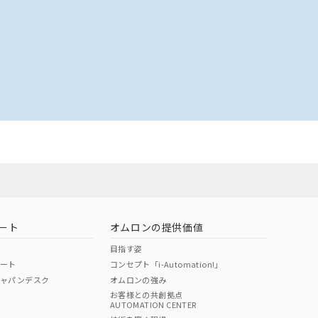
ート
オムロンの提供価値
目指す姿
ポート
コンセプト「i-Automation!」
ジャパンデスク
オムロンの強み
お客様との共創拠点
AUTOMATION CENTER