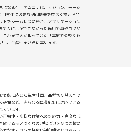
。
題になる今、オムロンは、ビジョン、モーシ
ど自働化に必要な制御機器を幅広く揃える特
ットをシームレスに統合しアプリケーション
まで人にしかできなかった器用で勘やコツが
。これまで人が担ってきた「高度で柔軟なも
現し、生産性をさらに高めます。
要変動に応じた生産計画、品種切り替えへの
の確保など、さらなる臨機応変に対応できる
れています。
い可搬性・多様な作業への対応力・高度な協
を続けるモノづくりの現場に迅速かつ柔軟に
必要なオムロンの幅広い制御機器とロボット