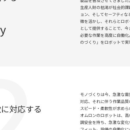
製品を普及させてきました
生産人財の枯渇が社会的課
ョン、そしてセーフティな
徴を活かし、それらとロボ
cy
として提供することで、今
必要な作業を高度に自働化
のづくり」をロボットで実
モノづくりは今、急激な需
対応、それに伴う作業品質
軟に対応する
スピード・柔軟性が求めら
オムロンのロボットは、高
調安全を持ち、急激な変化
フィット。設備の自働化に