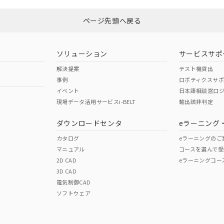
ページ先頭へ戻る
ソリューション
サービスサポ
解決提案
テスト機貸出
事例
ロボティクスサ
イベント
日本語相談窓口
現場データ活用サービスi-BELT
輸出該非判定
ダウンロードセンタ
eラーニング
カタログ
eラーニングのご
マニュアル
コースを選んで受
2D CAD
eラーニングコー
3D CAD
電気制御CAD
ソフトウェア