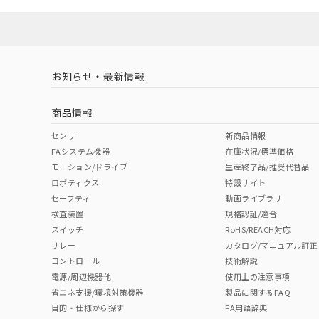
お知らせ・最新情報
商品情報
センサ
新商品情報
FAシステム機器
在庫状況/標準価格
モーション/ドライブ
生産終了品/推奨代替品
ロボティクス
特設サイト
セーフティ
動画ライブラリ
検査装置
規格認証/適合
スイッチ
RoHS/REACH対応
リレー
カタログ/マニュアル訂正
コントロール
技術解説
電源/周辺機器他
使用上の注意事項
省エネ支援/環境対策機器
製品に関するFAQ
目的・仕様から探す
FA用語辞典