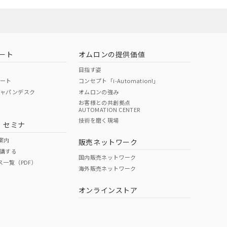
ート
オムロンの提供価値
目指す姿
ポート
コンセプト「i-Automation!」
ジャパンデスク
オムロンの強み
お客様との共創拠点
AUTOMATION CENTER
技術を磨く現場
・セミナ
案内
販売ネットワーク
講する
国内販売ネットワーク
ス一覧（PDF）
海外販売ネットワーク
オンラインストア