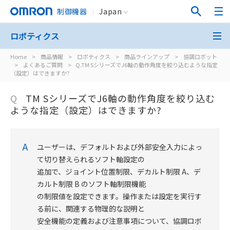
制御機器
Japan
ロボティクス
Home
>
商品情報
>
ロボティクス
>
商品ラインアップ
>
協調ロボット
>
よくあるご質問
>
Q.TM SシリーズでJ6軸の動作角度を絞り込むような指定
（設定）はできますか?
Q
TM SシリーズでJ6軸の動作角度を絞り込む
ような指定（設定）はできますか?
A
ユーザーは、デフォルトおよび外部安全入力によっ
て切り替えられるソフト軸設定の
追加で、ジョイント位置制限、デカルト制限 A、デ
カルト制限 B のソフト軸制限機能
の制限値を設定できます。操作または設定を実行す
る前に、関連する物理的な説明と
安全機能の定義および注意事項について、協調ロボ