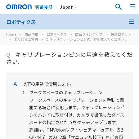
制御機器
Japan
ロボティクス
Home
>
商品情報
>
ロボティクス
>
商品ラインアップ
>
協調ロボット
>
よくあるご質問
>
Q.キャリブレーションピンの用途を教えてください。
Q
キャリブレーションピンの用途を教えてくだ
さい。
A
以下の用途で使用します。
1.
ワークスペースのキャリブレーション
ワークスペースのキャリブレーションを手動で実
施する場合に使用します。キャリブレーションピ
ンをハンドに取り付け、カメラで撮像したダイス
ボードの指定された点をタッチアップします。
詳細は、TMVisionソフトウェアマニュアル（SB
CE-445）の2.6.2章「マニュアル校正」をご参照