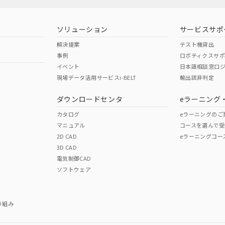
ソリューション
サービスサポ
解決提案
テスト機貸出
事例
ロボティクスサ
イベント
日本語相談窓口
現場データ活用サービスi-BELT
輸出該非判定
ダウンロードセンタ
eラーニング
カタログ
eラーニングのご
マニュアル
コースを選んで受
2D CAD
eラーニングコー
3D CAD
電気制御CAD
ソフトウェア
り組み