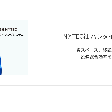
N.Y.TEC社 パ
省スペース、移設
設備総合効率を