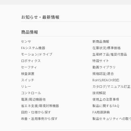
お知らせ・最新情報
商品情報
センサ
新商品情報
FAシステム機器
在庫状況/標準価格
モーション/ドライブ
生産終了品/推奨代替品
ロボティクス
特設サイト
セーフティ
動画ライブラリ
検査装置
規格認証/適合
スイッチ
RoHS/REACH対応
リレー
カタログ/マニュアル訂正
コントロール
技術解説
電源/周辺機器他
使用上の注意事項
省エネ支援/環境対策機器
製品に関するFAQ
目的・仕様から探す
FA用語辞典
改善・活用事例から探す
製品セキュリティへの取