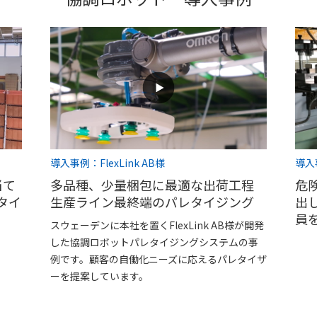
導入事例：FlexLink AB様
導入
多品種、少量梱包に最適な出荷工程
危
当て
生産ライン最終端のパレタイジング
出
タイ
員
スウェーデンに本社を置くFlexLink AB様が開発
した協調ロボットパレタイジングシステムの事
例です。顧客の自働化ニーズに応えるパレタイザ
ーを提案しています。