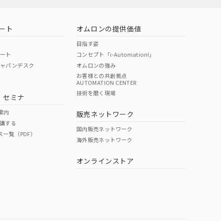
ート
オムロンの提供価値
目指す姿
ポート
コンセプト「i-Automation!」
ジャパンデスク
オムロンの強み
お客様との共創拠点
AUTOMATION CENTER
技術を磨く現場
・セミナ
案内
販売ネットワーク
講する
国内販売ネットワーク
ス一覧（PDF）
海外販売ネットワーク
オンラインストア