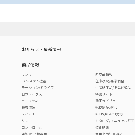
お知らせ・最新情報
商品情報
センサ
新商品情報
FAシステム機器
在庫状況/標準価格
モーション/ドライブ
生産終了品/推奨代替品
ロボティクス
特設サイト
セーフティ
動画ライブラリ
検査装置
規格認証/適合
スイッチ
RoHS/REACH対応
リレー
カタログ/マニュアル訂正
コントロール
技術解説
電源/周辺機器他
使用上の注意事項