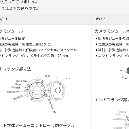
様変更点はございません。
の変更点は以下の通りです。
0/3.1
HW3.2
ラモジュール
カメラモジュール
明モジュール固定
照明モジュールの
置決め機能時：解像度1.2Mピクセル
位置決め機能時：解像
別、計測機能時：解像度1.2Mピクセル/5Mピクセル
識別、計測機能時：解
ンドフランジ中心-カメラ中心間距離：79mm
エンドフランジ中心
ドフランジ部寸法
エンドフランジ部
ット本体アームーコントローラ間ケーブル