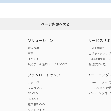
ページ先頭へ戻る
ソリューション
サービスサポ
解決提案
テスト機貸出
事例
ロボティクスサ
イベント
日本語相談窓口
現場データ活用サービスi-BELT
輸出該非判定
ダウンロードセンタ
eラーニング
カタログ
eラーニングのご
マニュアル
コースを選んで受
2D CAD
eラーニングコー
3D CAD
電気制御CAD
ソフトウェア