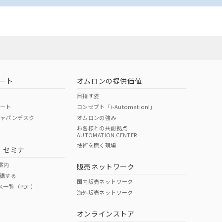
ート
オムロンの提供価値
目指す姿
ポート
コンセプト「i-Automation!」
ジャパンデスク
オムロンの強み
お客様との共創拠点
AUTOMATION CENTER
技術を磨く現場
・セミナ
案内
販売ネットワーク
講する
国内販売ネットワーク
ス一覧（PDF）
海外販売ネットワーク
オンラインストア