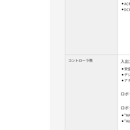
A
D
コントローラ側
入出
安
デ
ア
ロボ
ロボ
“M
“A