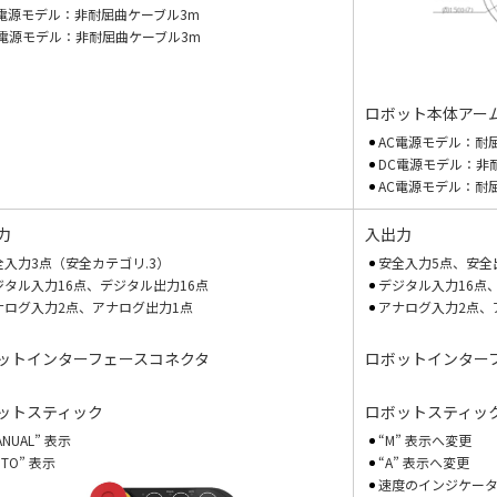
C電源モデル：非耐屈曲ケーブル3m
C電源モデル：非耐屈曲ケーブル3m
ロボット本体アー
AC電源モデル：耐
DC電源モデル：非耐
AC電源モデル：耐
力
入出力
全入力3点（安全カテゴリ.3）
安全入力5点、安全
ジタル入力16点、デジタル出力16点
デジタル入力16点
ナログ入力2点、アナログ出力1点
アナログ入力2点、
ットインターフェースコネクタ
ロボットインター
ットスティック
ロボットスティッ
ANUAL” 表示
“M” 表示へ変更
UTO” 表示
“A” 表示へ変更
速度のインジケー