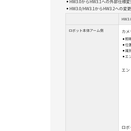
HW3.0からHW3.1への外部仕
HW3.0/HW3.1からHW3.2へ
HW3.
ロボット本体アーム側
カメ
照
位
識
エ
エン
ロボ