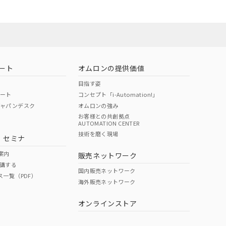
ート
オムロンの提供価値
目指す姿
ポート
コンセプト「i-Automation!」
ジャパンデスク
オムロンの強み
お客様との共創拠点
AUTOMATION CENTER
技術を磨く現場
・セミナ
案内
販売ネットワーク
講する
国内販売ネットワーク
ス一覧（PDF）
海外販売ネットワーク
オンラインストア