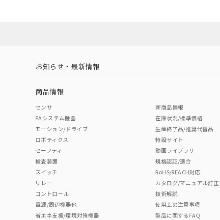
お知らせ・最新情報
商品情報
センサ
新商品情報
FAシステム機器
在庫状況/標準価格
モーション/ドライブ
生産終了品/推奨代替品
ロボティクス
特設サイト
セーフティ
動画ライブラリ
検査装置
規格認証/適合
スイッチ
RoHS/REACH対応
リレー
カタログ/マニュアル訂正
コントロール
技術解説
電源/周辺機器他
使用上の注意事項
省エネ支援/環境対策機器
製品に関するFAQ