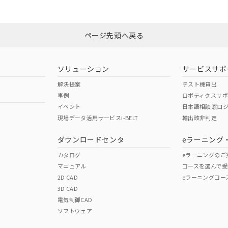
ページ先頭へ戻る
ソリューション
サービスサポ
解決提案
テスト機貸出
事例
ロボティクスサ
イベント
日本語相談窓口
現場データ活用サービスi-BELT
輸出該非判定
ダウンロードセンタ
eラーニング
カタログ
eラーニングのご
マニュアル
コースを選んで受
2D CAD
eラーニングコー
3D CAD
電気制御CAD
ソフトウェア