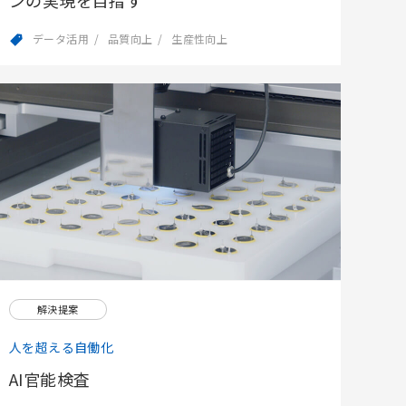
ンの実現を目指す
データ活用
品質向上
生産性向上
解決提案
人を超える自働化
AI官能検査