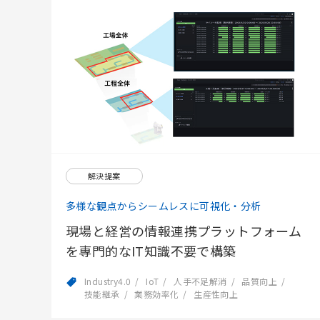
解決提案
多様な観点からシームレスに可視化・分析
現場と経営の情報連携プラットフォーム
を専門的なIT知識不要で構築
Industry4.0
IoT
人手不足解消
品質向上
技能継承
業務効率化
生産性向上