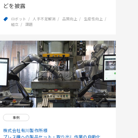
どを披露
ロボット
人手不足解消
品質向上
生産性向上
組立
課題
事例
株式会社有川製作所様
プレス機への製品セット・取り出し作業の自動化