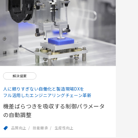
解決提案
人に頼りすぎない自働化と製造現場DXを
フル活用したエンジニアリングチェーン革新
機差ばらつきを吸収する制御パラメータ
の自動調整
品質向上
技能継承
生産性向上