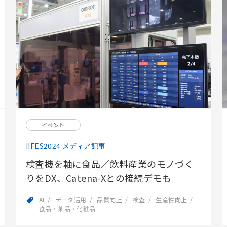
イベント
IIFES2024 メディア記事
検査機を軸に食品／飲料産業のモノづく
りをDX、Catena-Xとの接続デモも
AI
データ活用
品質向上
検査
生産性向上
食品・薬品・化粧品