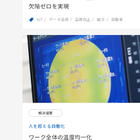
欠陥ゼロを実現
IoT
データ活用
品質向上
組立
自動車
解決提案
人を超える自働化
ワーク全体の温度均一化