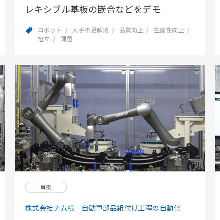
レキシブル基板の嵌合などをデモ
ロボット
人手不足解消
品質向上
生産性向上
組立
課題
事例
株式会社ナム様 自動車部品組付け工程の自動化