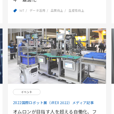
IoT
データ活用
品質向上
生産性向上
イベント
2022国際ロボット展（iREX 2022）メディア記事
オムロンが目指す人を超える自働化、フ