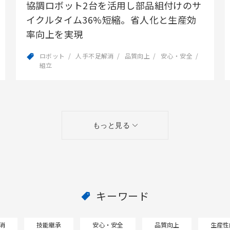
協調ロボット2台を活用し部品組付けのサ
イクルタイム36%短縮。省人化と生産効
率向上を実現
ロボット
人手不足解消
品質向上
安心・安全
組立
もっと見る
キーワード
消
技能継承
安心・安全
品質向上
生産性