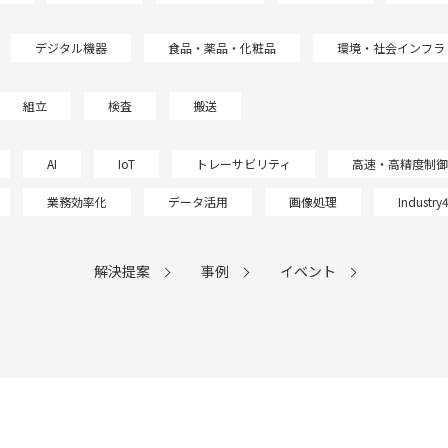
デジタル機器
食品・薬品・化粧品
環境・社会インフラ
組立
検査
搬送
AI
IoT
トレーサビリティ
高速・高精度制御
業務効率化
データ活用
画像処理
Industry4
解決提案
事例
イベント