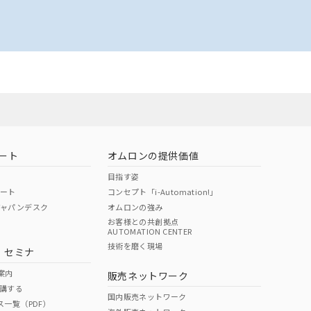
ート
オムロンの提供価値
目指す姿
ポート
コンセプト「i-Automation!」
ジャパンデスク
オムロンの強み
お客様との共創拠点
AUTOMATION CENTER
技術を磨く現場
・セミナ
案内
販売ネットワーク
講する
国内販売ネットワーク
ス一覧（PDF）