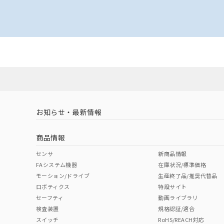
お知らせ・最新情報
商品情報
センサ
新商品情報
FAシステム機器
在庫状況/標準価格
モーション/ドライブ
生産終了品/推奨代替品
ロボティクス
特設サイト
セーフティ
動画ライブラリ
検査装置
規格認証/適合
スイッチ
RoHS/REACH対応