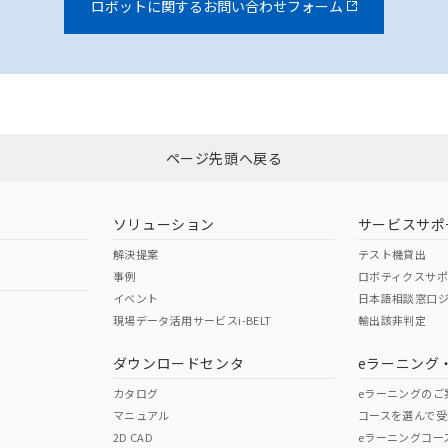
ロボットに関するお問い合わせフォーム
ページ先頭へ戻る
ソリューション
サービスサポ
解決提案
テスト機貸出
事例
ロボティクスサ
イベント
日本語相談窓口
現場データ活用サービスi-BELT
輸出該非判定
ダウンロードセンタ
eラーニング
カタログ
eラーニングのご
マニュアル
コースを選んで受
2D CAD
eラーニングコー