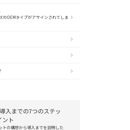
。
リーズのOEMタイプがアサインされてしま
？
）導入までの7つのステッ
イント
ットの構想から導入までを説明した